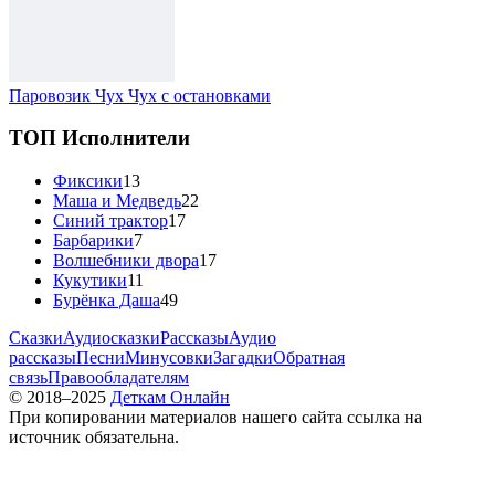
Паровозик Чух Чух с остановками
ТОП Исполнители
Фиксики
13
Маша и Медведь
22
Синий трактор
17
Барбарики
7
Волшебники двора
17
Кукутики
11
Бурёнка Даша
49
Сказки
Аудиосказки
Рассказы
Аудио
рассказы
Песни
Минусовки
Загадки
Обратная
связь
Правообладателям
© 2018–2025
Деткам Онлайн
При копировании материалов нашего сайта ссылка на
источник обязательна.