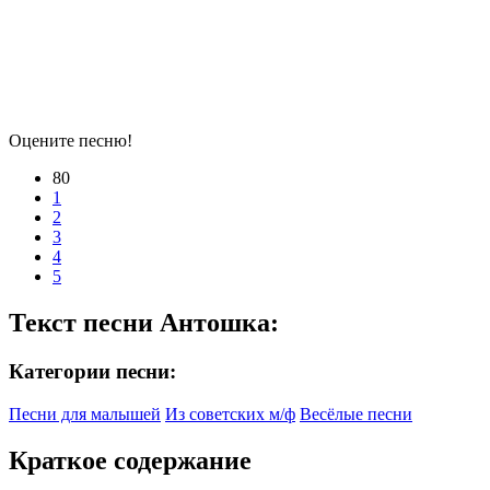
Оцените песню!
80
1
2
3
4
5
Текст песни Антошка:
Категории песни:
Песни для малышей
Из советских м/ф
Весёлые песни
Краткое содержание