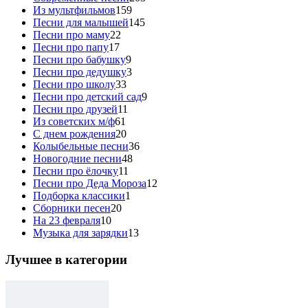
Из мультфильмов
159
Песни для малышей
145
Песни про маму
22
Песни про папу
17
Песни про бабушку
9
Песни про дедушку
3
Песни про школу
33
Песни про детский сад
9
Песни про друзей
11
Из советских м/ф
61
С днем рождения
20
Колыбельные песни
36
Новогодние песни
48
Песни про ёлочку
11
Песни про Деда Мороза
12
Подборка классики
1
Сборники песен
20
На 23 февраля
10
Музыка для зарядки
13
Лучшее в категории