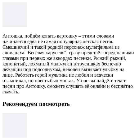
Антошка, пойдём копать картошку – этими словами
начинается едва не самая популярная детская песня.
Смешнючий и такой родной персонаж мультфильма из
альманаха "Весёлая карусель", сразу предстаёт перед нашими
глазами при первых же аккордах песенки. Рыжий-рыжий,
конопатый, лохматый мальчуган в трусишках беспечно
лежащий под подсолнухом, неволей вызывает улыбку на
лице. Работать герой мультика не любил и всячески
отлынивал, но поесть был мастак. У нас вы найдёте текст
песни про Антошку, сможете слушать её онлайн и бесплатно
скачать.
Рекомендуем посмотреть