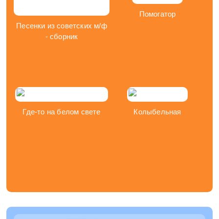
Помогатор
Песенки из советских м/ф
- сборник
Где-то на белом свете
Колыбельная