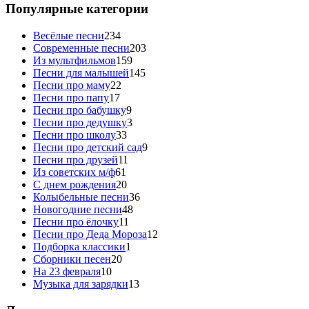
Популярные категории
Весёлые песни
234
Современные песни
203
Из мультфильмов
159
Песни для малышей
145
Песни про маму
22
Песни про папу
17
Песни про бабушку
9
Песни про дедушку
3
Песни про школу
33
Песни про детский сад
9
Песни про друзей
11
Из советских м/ф
61
С днем рождения
20
Колыбельные песни
36
Новогодние песни
48
Песни про ёлочку
11
Песни про Деда Мороза
12
Подборка классики
1
Сборники песен
20
На 23 февраля
10
Музыка для зарядки
13