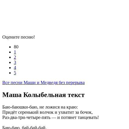
Оцените песню!
80
1
2
3
4
5
Все песни Маши и Медведя без перерыва
Маша Колыбельная текст
Баю-баюшки-баю, не ложися на краю:
Придёт серенький волчок и ухватит за бочок,
Раз-два-три-четыре-пять — и потянет танцевать!
Баю-баю, бай-бай-бай,