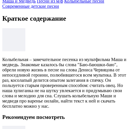
Маша и Медведь
Песни из м/ф
Колыбельные песни
Современные детские песни
Краткое содержание
Колыбельная – замечательное песенка из мультфильма Маша и
медведь. Знакомые казалось бы слова "Баю-баюшки-баю",
обрели новую жизнь в песне на слова Дениса Червяцова от
непоседливой героини, полюбившегося всем мультика. В этот
раз, косолапый делится опытом залегания в спячку. Он
пользуется старым проверенным способом: считать овец. Но
наша хулиганка не на шутку увлекается и придумываю свои
слова и мелодию для сна. Слушать колыбельную Маши и
медведя про варенье онлайн, найти текст к ней и скачать
бесплатно можно у нас.
Рекомендуем посмотреть