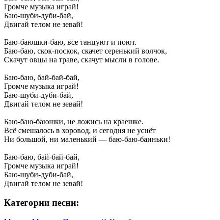
Громче музыка играй!
Баю-шуби-дуби-бай,
Двигай телом не зевай!
Баю-баюшки-баю, все танцуют и поют.
Баю-баю, скок-поскок, скачет серенький волчок,
Скачут овцы на траве, скачут мысли в голове.
Баю-баю, бай-бай-бай,
Громче музыка играй!
Баю-шуби-дуби-бай,
Двигай телом не зевай!
Баю-баю-баюшки, не ложись на краешке.
Всё смешалось в хоровод, и сегодня не уснёт
Ни большой, ни маленький — баю-баю-баиньки!
Баю-баю, бай-бай-бай,
Громче музыка играй!
Баю-шуби-дуби-бай,
Двигай телом не зевай!
Категории песни: