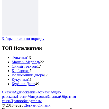
Зайцы встали по порядку
ТОП Исполнители
Фиксики
13
Маша и Медведь
22
Синий трактор
17
Барбарики
7
Волшебники двора
17
Кукутики
11
Бурёнка Даша
49
Сказки
Аудиосказки
Рассказы
Аудио
рассказы
Песни
Минусовки
Загадки
Обратная
связь
Правообладателям
© 2018–2025
Деткам Онлайн