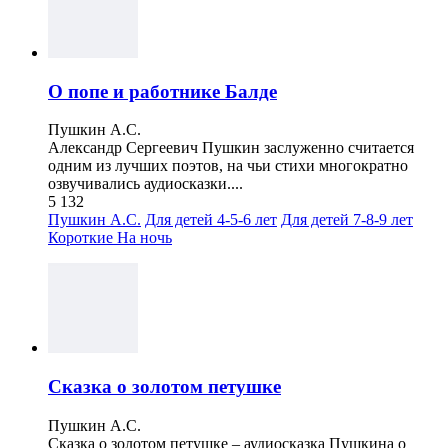
О попе и работнике Балде
Пушкин А.С.
Александр Сергеевич Пушкин заслуженно считается
одним из лучших поэтов, на чьи стихи многократно
озвучивались аудиосказки....
5 132
Пушкин А.С.
Для детей 4-5-6 лет
Для детей 7-8-9 лет
Короткие
На ночь
Сказка о золотом петушке
Пушкин А.С.
Сказка о золотом петушке – аудиосказка Пушкина о