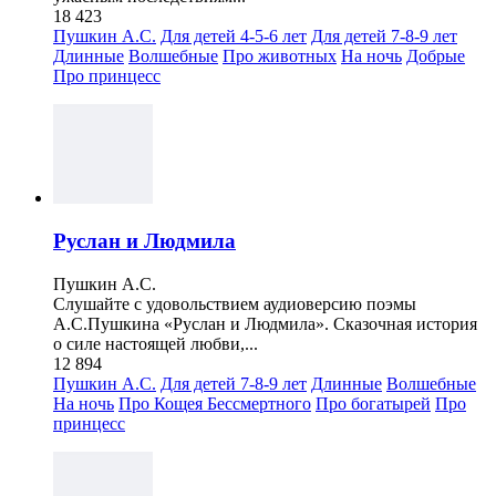
18 423
Пушкин А.С.
Для детей 4-5-6 лет
Для детей 7-8-9 лет
Длинные
Волшебные
Про животных
На ночь
Добрые
Про принцесс
Руслан и Людмила
Пушкин А.С.
Слушайте с удовольствием аудиоверсию поэмы
А.С.Пушкина «Руслан и Людмила». Сказочная история
о силе настоящей любви,...
12 894
Пушкин А.С.
Для детей 7-8-9 лет
Длинные
Волшебные
На ночь
Про Кощея Бессмертного
Про богатырей
Про
принцесс