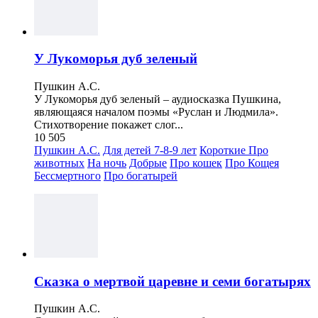
У Лукоморья дуб зеленый
Пушкин А.С.
У Лукоморья дуб зеленый – аудиосказка Пушкина,
являющаяся началом поэмы «Руслан и Людмила».
Стихотворение покажет слог...
10 505
Пушкин А.С.
Для детей 7-8-9 лет
Короткие
Про
животных
На ночь
Добрые
Про кошек
Про Кощея
Бессмертного
Про богатырей
Сказка о мертвой царевне и семи богатырях
Пушкин А.С.