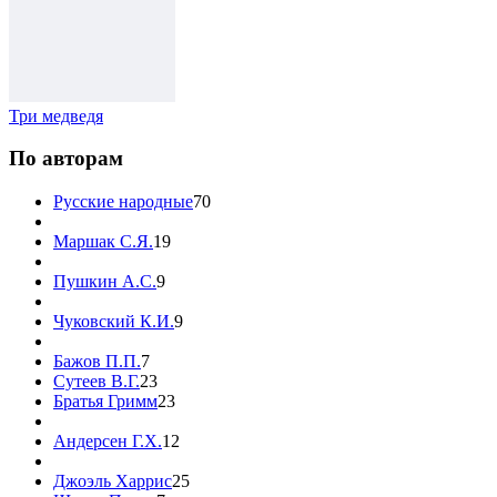
Три медведя
По авторам
Русские народные
70
Маршак С.Я.
19
Пушкин А.С.
9
Чуковский К.И.
9
Бажов П.П.
7
Сутеев В.Г.
23
Братья Гримм
23
Андерсен Г.Х.
12
Джоэль Харрис
25