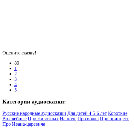
Оцените сказку!
80
1
2
3
4
5
Категории аудиосказки:
Русские народные аудиосказки
Для детей 4-5-6 лет
Короткие
Волшебные
Про животных
На ночь
Про волка
Про принцесс
Про Ивана-царевича