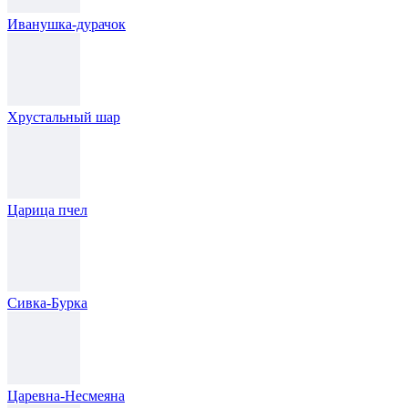
Иванушка-дурачок
Хрустальный шар
Царица пчел
Сивка-Бурка
Царевна-Несмеяна