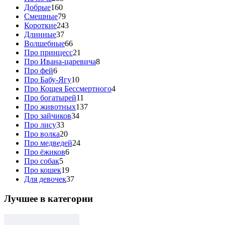
Добрые
160
Смешные
79
Короткие
243
Длинные
37
Волшебные
66
Про принцесс
21
Про Ивана-царевича
8
Про фей
6
Про Бабу-Ягу
10
Про Кощея Бессмертного
4
Про богатырей
11
Про животных
137
Про зайчиков
34
Про лису
33
Про волка
20
Про медведей
24
Про ёжиков
6
Про собак
5
Про кошек
19
Для девочек
37
Лучшее в категории