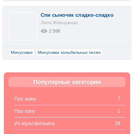
Спи сыночек сладко-сладко
Ляля Жемчужная
2 988
Минусовки
Минусовки колыбельных песен
Популярные категории
Про маму
7
Про папу
1
Из мультфильмов
39