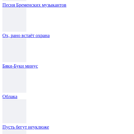
Песня Бременских музыкантов
Ох, рано встаёт охрана
Бяки-Буки минус
Облака
Пусть бегут неуклюже