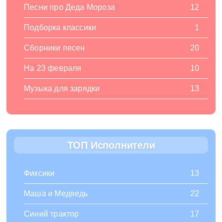
Песни про Деда Мороза
12
Подборка классики
1
Сборники песен
20
На 23 февраля
10
Музыка для зарядки
13
ТОП Исполнители
Фиксики
13
Маша и Медведь
22
Синий трактор
17