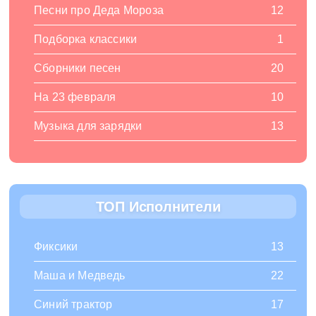
Песни про Деда Мороза
12
Подборка классики
1
Сборники песен
20
На 23 февраля
10
Музыка для зарядки
13
ТОП Исполнители
Фиксики
13
Маша и Медведь
22
Синий трактор
17