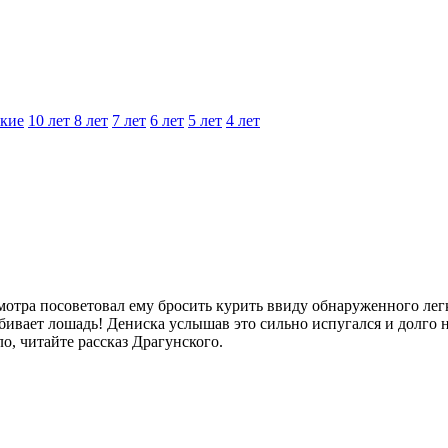
кие
10 лет
8 лет
7 лет
6 лет
5 лет
4 лет
отра посоветовал ему бросить курить ввиду обнаруженного легко
 убивает лошадь! Дениска услышав это сильно испугался и долго 
ло, читайте рассказ Драгунского.