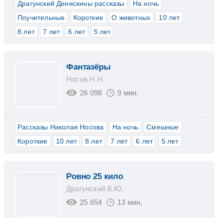
Драгунский Денискины рассказы
На ночь
Поучительные
Короткие
О животных
10 лет
8 лет
7 лет
6 лет
5 лет
Фантазёры
Носов Н.Н.
26 098
9 мин.
Рассказы Николая Носова
На ночь
Смешные
Короткие
10 лет
8 лет
7 лет
6 лет
5 лет
Ровно 25 кило
Драгунский В.Ю.
25 654
13 мин.