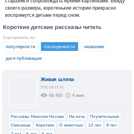
стараемся сопровождать яркими картинками. Ввиду
своего размера, коротенькие истории прекрасно
воспримутся детьми перед сном.
Короткие детские рассказы читать
Сортировать по:
популярности
посещаемости
названию
дате публикации
Живая шляпа
Носов Н.Н.
68 450
4 мин.
Рассказы Николая Носова
На ночь
Поучительные
Смешные
Короткие
О животных
10 лет
8 лет
7 лет
6 лет
5 лет