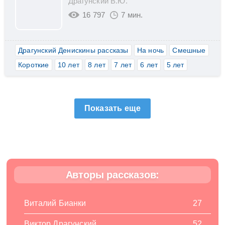
Драгунский В.Ю.
16 797
7 мин.
Драгунский Денискины рассказы
На ночь
Смешные
Короткие
10 лет
8 лет
7 лет
6 лет
5 лет
Показать еще
Авторы рассказов:
Виталий Бианки
27
Виктор Драгунский
52