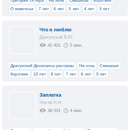
Григория Остера
На ночь
Смешные
Короткие
О животных
7 лет
6 лет
5 лет
4 лет
3 лет
Что я люблю
Драгунский В.Ю.
42 401
5 мин.
Драгунский Денискины рассказы
На ночь
Смешные
Короткие
10 лет
8 лет
7 лет
6 лет
5 лет
Заплатка
Носов Н.Н.
38 031
4 мин.