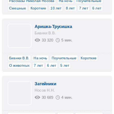
Рассказы Николая Носова
На ночь
Поучительные
Смешные
Короткие
10 лет
8 лет
7 лет
6 лет
Аришка-Трусишка
Бианки В.В.
33 320
5 мин.
Бианки В.В.
На ночь
Поучительные
Короткие
О животных
7 лет
6 лет
5 лет
Затейники
Носов Н.Н.
30 689
4 мин.