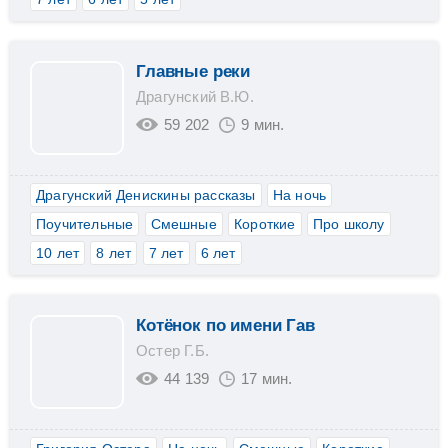
Главные реки
Драгунский В.Ю.
59 202
9 мин.
Драгунский Денискины рассказы
На ночь
Поучительные
Смешные
Короткие
Про школу
10 лет
8 лет
7 лет
6 лет
Котёнок по имени Гав
Остер Г.Б.
44 139
17 мин.