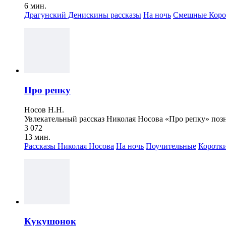
6 мин.
Драгунский Денискины рассказы
На ночь
Смешные
Коро
Про репку
Носов Н.Н.
Увлекательный рассказ Николая Носова «Про репку» позна
3 072
13 мин.
Рассказы Николая Носова
На ночь
Поучительные
Коротк
Кукушонок