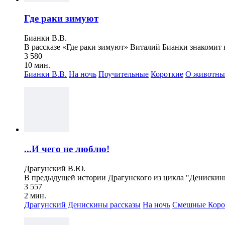
Где раки зимуют
Бианки В.В.
В рассказе «Где раки зимуют» Виталий Бианки знакомит н
3 580
10 мин.
Бианки В.В.
На ночь
Поучительные
Короткие
О животны
...И чего не люблю!
Драгунский В.Ю.
В предыдущей истории Драгунского из цикла "Денискины 
3 557
2 мин.
Драгунский Денискины рассказы
На ночь
Смешные
Коро