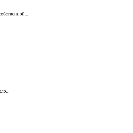
обственной...
ло...