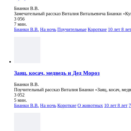
Бианки В.В.
Замечательный рассказ Виталия Витальевича Бианки «Ку
3 056
7 мин.
Бианки В.В.
На ночь
Поучительные
Короткие
10 лет
8 ле
Заяц, косач, медведь и Дед Мороз
Бианки В.В.
Поучительный рассказ Виталия Бианки «Заяц, косач, медве
3 052
5 мин.
Бианки В.В.
На ночь
Короткие
О животных
10 лет
8 лет
7