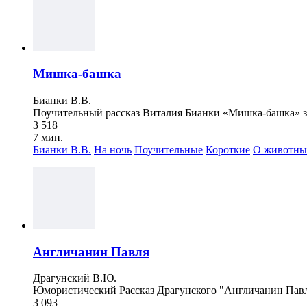
Мишка-башка
Бианки В.В.
Поучительный рассказ Виталия Бианки «Мишка-башка» зн
3 518
7 мин.
Бианки В.В.
На ночь
Поучительные
Короткие
О животны
Англичанин Павля
Драгунский В.Ю.
Юмористический Рассказ Драгунского "Англичанин Павля"
3 093