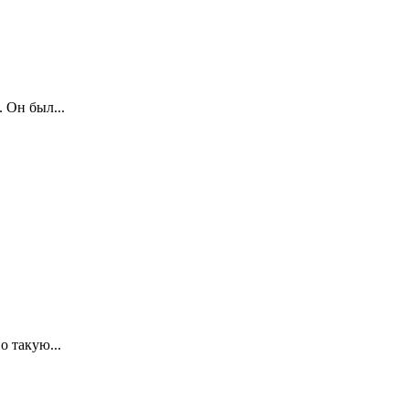
 Он был...
 такую...