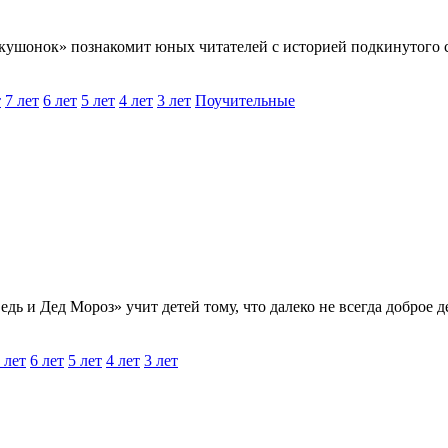
кушонок» познакомит юных читателей с историей подкинутого с
т
7 лет
6 лет
5 лет
4 лет
3 лет
Поучительные
дь и Дед Мороз» учит детей тому, что далеко не всегда доброе де
 лет
6 лет
5 лет
4 лет
3 лет