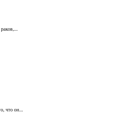
аков,...
 что он...