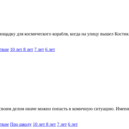
ощадку для космического корабля, когда на улицу вышел Костик.
ткие
10 лет
8 лет
7 лет
6 лет
 своим делом иначе можно попасть в комичную ситуацию. Именно
ткие
Про школу
10 лет
8 лет
7 лет
6 лет