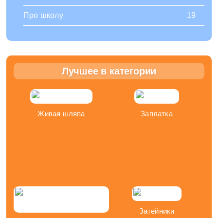
Про школу
19
Лучшее в категории
Живая шляпа
Заплатка
Затейники