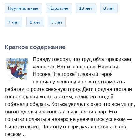
Поучительные
Короткие
10 лет
8 лет
7 лет
6 лет
5 лет
Краткое содержание
Правду говорят, что труд облагораживает
человека. Вот и в рассказе Николая
Носова "На горке" главный герой
поначалу ленился и не хотел помогать
ребятам строить снежную горку. Дети полдня таскали
снег создавая холм, а затем, полив его водой
побежали обедать. Котька увидел в окно что все ушли,
мигом оделся и в коньках вылетел на двор. Его
попытки подняться наверх не увенчались успехом —
было скользко. Поэтому он придумал посыпать лёд
песком...