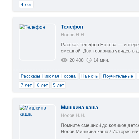
4 лет
Телефон
Носов Н.Н.
Рассказ телефон Носова — интере
смешной. Два товарища увидев в де
20 408
14 мин.
Рассказы Николая Носова
На ночь
Поучительные
7 лет
6 лет
5 лет
Мишкина каша
Носов Н.Н.
Помните смешной до коликов детс
Носов Мишкина каша? История начи