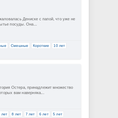
аловалась Дениске с папой, что уже не
ытье посуды. Она...
ные
Смешные
Короткие
10 лет
игория Остера, принадлежит множество
торых вам наверняка...
 лет
8 лет
7 лет
6 лет
5 лет