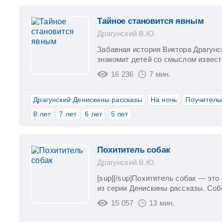
Тайное становится явным
Драгунский В.Ю.
Забавная история Виктора Драгунс
знакомит детей со смыслом известн
16 236
7 мин.
Драгунский Денискины рассказы
На ночь
Поучитель
8 лет
7 лет
6 лет
5 лет
Похититель собак
Драгунский В.Ю.
[sup][/sup]Похититель собак — это
из серии Денискины рассказы. Собы
15 057
13 мин.