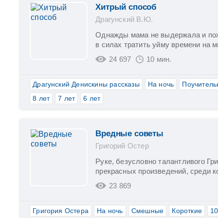
Хитрый способ
Драгунский В.Ю.
Однажды мама не выдержала и пож
в силах тратить уйму времени на м
24 697
10 мин.
Драгунский Денискины рассказы
На ночь
Поучитель
8 лет
7 лет
6 лет
Вредные советы
Григорий Остер
Руке, безусловно талантливого Гр
прекрасных произведений, среди ко
23 869
Григория Остера
На ночь
Смешные
Короткие
10