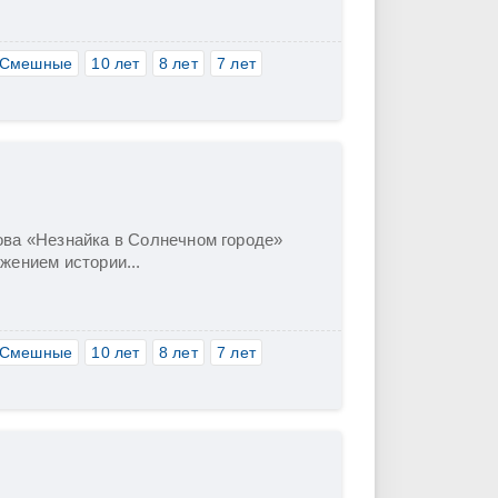
Смешные
10 лет
8 лет
7 лет
ова «Незнайка в Солнечном городе»
жением истории...
Смешные
10 лет
8 лет
7 лет