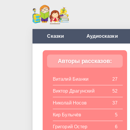
Сказки
Аудиосказки
Авторы рассказов:
Виталий Бианки
27
Виктор Драгунский
52
Николай Носов
37
Кир Булычёв
5
Григорий Остер
6