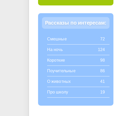
Рассказы по интересам:
Смешные
72
На ночь
124
Короткие
98
Поучительные
86
О животных
41
Про школу
19