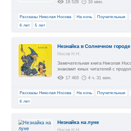
18 528
16 мин.
Рассказы Николая Носова
На ночь
Поучительные
6 лет
5 лет
Незнайка в Солнечном городе
Носов Н.Н.
Замечательная книга Николая Нос
знакомит юных читателей с продол
17 469
4 ч. 31 мин.
Рассказы Николая Носова
На ночь
Поучительные
6 лет
Незнайка на луне
Носов Н.Н.