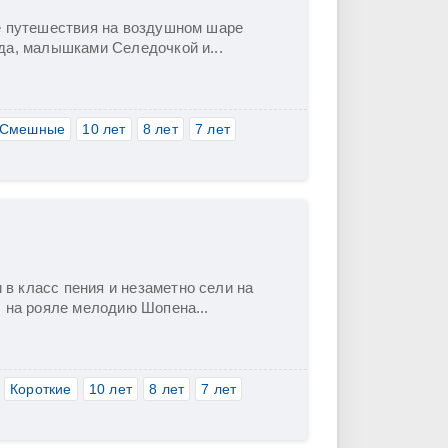
е путешествия на воздушном шаре
да, малышками Селедочкой и...
Смешные
10 лет
8 лет
7 лет
в класс пения и незаметно сели на
л на рояле мелодию Шопена...
Короткие
10 лет
8 лет
7 лет