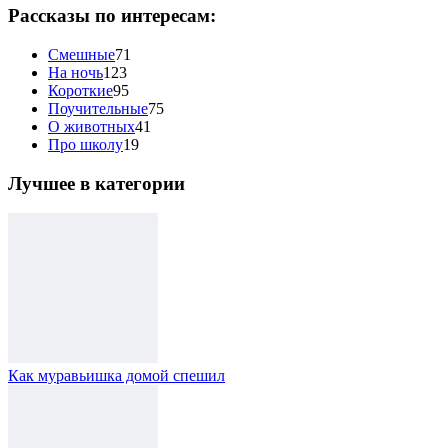
Рассказы по интересам:
Смешные
71
На ночь
123
Короткие
95
Поучительные
75
О животных
41
Про школу
19
Лучшее в категории
Как муравьишка домой спешил