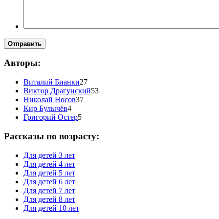
Отправить
Авторы:
Виталий Бианки
27
Виктор Драгунский
53
Николай Носов
37
Кир Булычёв
4
Григорий Остер
5
Рассказы по возрасту:
Для детей 3 лет
Для детей 4 лет
Для детей 5 лет
Для детей 6 лет
Для детей 7 лет
Для детей 8 лет
Для детей 10 лет