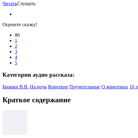
Читать
Слушать
Оцените сказку!
80
1
2
3
4
5
Категории аудио рассказа:
Бианки В.В.
На ночь
Короткие
Поучительные
О животных
10 л
Краткое содержание