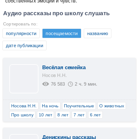
собственных эмоций и чувств.
Аудио рассказы про школу слушать
Сортировать по:
популярности
посещаемости
названию
дате публикации
Весёлая семейка
Носов Н.Н.
76 583
2 ч. 9 мин.
Носова Н.Н.
На ночь
Поучительные
О животных
Про школу
10 лет
8 лет
7 лет
6 лет
Денискины рассказы