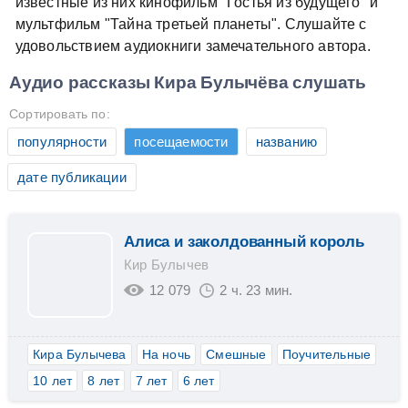
известные из них кинофильм "Гостья из будущего" и
мультфильм "Тайна третьей планеты". Слушайте с
удовольствием аудиокниги замечательного автора.
Аудио рассказы Кира Булычёва слушать
Сортировать по:
популярности
посещаемости
названию
дате публикации
Алиса и заколдованный король
Кир Булычев
12 079
2 ч. 23 мин.
Кира Булычева
На ночь
Смешные
Поучительные
10 лет
8 лет
7 лет
6 лет