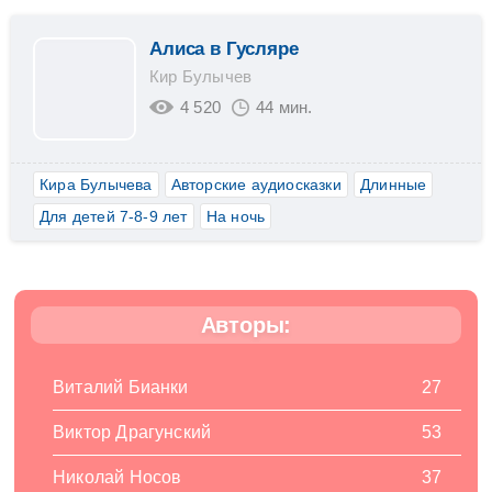
Алиса в Гусляре
Кир Булычев
4 520
44 мин.
Кира Булычева
Авторские аудиосказки
Длинные
Для детей 7-8-9 лет
На ночь
Авторы:
Виталий Бианки
27
Виктор Драгунский
53
Николай Носов
37