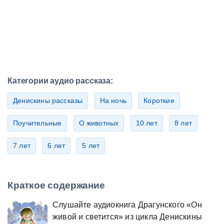
Категории аудио рассказа:
Денискины рассказы
На ночь
Короткие
Поучительные
О животных
10 лет
8 лет
7 лет
6 лет
5 лет
Краткое содержание
Слушайте аудиокнига Драгунского «Он
живой и светится» из цикла Денискины