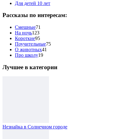
Для детей 10 лет
Рассказы по интересам:
Смешные
71
На ночь
123
Короткие
95
Поучительные
75
О животных
41
Про школу
19
Лучшее в категории
Незнайка в Солнечном городе