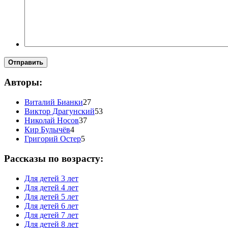
Отправить
Авторы:
Виталий Бианки
27
Виктор Драгунский
53
Николай Носов
37
Кир Булычёв
4
Григорий Остер
5
Рассказы по возрасту:
Для детей 3 лет
Для детей 4 лет
Для детей 5 лет
Для детей 6 лет
Для детей 7 лет
Для детей 8 лет