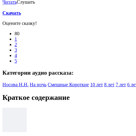
Читать
Слушать
Скачать
Оцените сказку!
80
1
2
3
4
5
Категории аудио рассказа:
Носова Н.Н.
На ночь
Смешные
Короткие
10 лет
8 лет
7 лет
6 ле
Краткое содержание