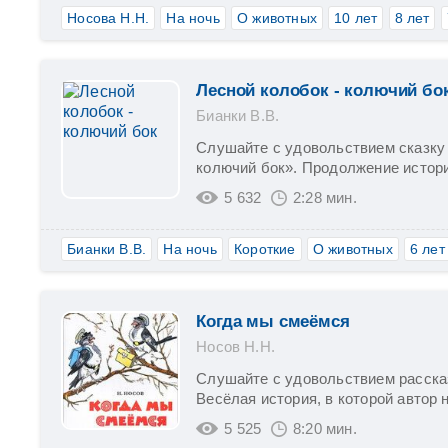
Носова Н.Н.
На ночь
О животных
10 лет
8 лет
Лесной колобок - колючий бо
Бианки В.В.
Слушайте с удовольствием сказку 
колючий бок». Продолжение истори
5 632
2:28 мин.
Бианки В.В.
На ночь
Короткие
О животных
6 лет
Когда мы смеёмся
Носов Н.Н.
Слушайте с удовольствием расска
Весёлая история, в которой автор н
5 525
8:20 мин.