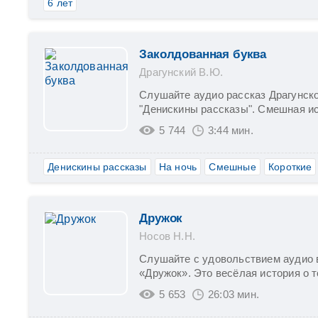
6 лет
Заколдованная буква
Драгунский В.Ю.
Слушайте аудио рассказ Драгунско
"Денискины рассказы". Смешная исто
5 744
3:44 мин.
Денискины рассказы
На ночь
Смешные
Короткие
Дружок
Носов Н.Н.
Слушайте с удовольствием аудио 
«Дружок». Это весёлая история о т
5 653
26:03 мин.