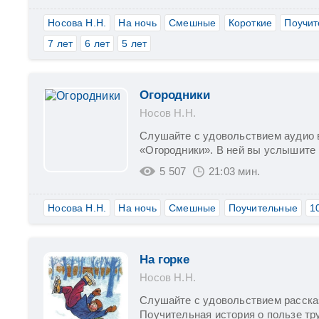
Носова Н.Н.
На ночь
Смешные
Короткие
Поучит
7 лет
6 лет
5 лет
Огородники
Носов Н.Н.
Слушайте с удовольствием аудио 
«Огородники». В ней вы услышите в
5 507
21:03 мин.
Носова Н.Н.
На ночь
Смешные
Поучительные
1
На горке
Носов Н.Н.
Слушайте с удовольствием рассказ
Поучительная история о пользе тру