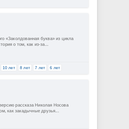
го «Заколдованная буква» из цикла
рия о том, как из-за...
10 лет
8 лет
7 лет
6 лет
версию рассказа Николая Носова
ом, как закадычные друзья...