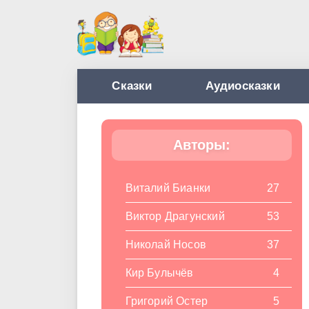
Сказки
Аудиосказки
Авторы:
Виталий Бианки
27
Виктор Драгунский
53
Николай Носов
37
Кир Булычёв
4
Григорий Остер
5