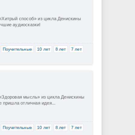
 «Хитрый способ» из цикла Денискины
учшие аудиосказки!
Поучительные
10 лет
8 лет
7 лет
 «Здоровая мысль» из цикла Денискины
е пришла отличная идея...
Поучительные
10 лет
8 лет
7 лет