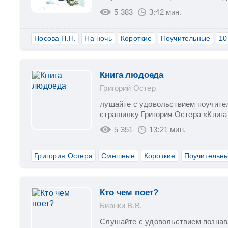
5 383
3:42 мин.
Носова Н.Н.
На ночь
Короткие
Поучительные
10
Книга людоеда
Григорий Остер
лушайте с удовольствием поучите
страшилку Григория Остера «Книга
5 351
13:21 мин.
Григория Остера
Смешные
Короткие
Поучительн
Кто чем поет?
Бианки В.В.
Слушайте с удовольствием познав