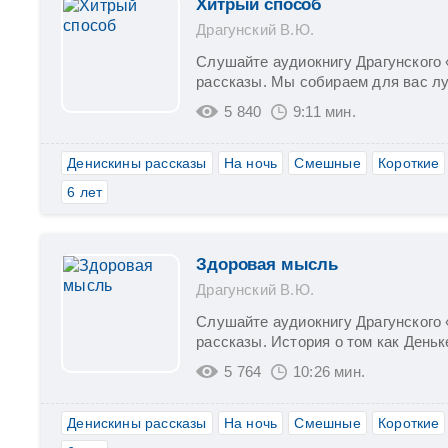
Хитрый способ
Драгунский В.Ю.
Слушайте аудиокнигу Драгунского
рассказы. Мы собираем для вас л
5 840
9:11 мин.
Денискины рассказы
На ночь
Смешные
Короткие
6 лет
Здоровая мысль
Драгунский В.Ю.
Слушайте аудиокнигу Драгунского
рассказы. История о том как Деньк
5 764
10:26 мин.
Денискины рассказы
На ночь
Смешные
Короткие