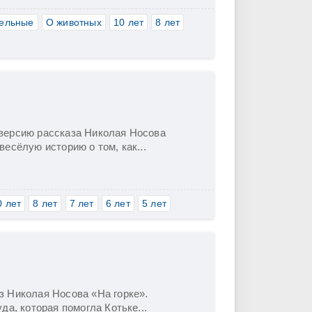
ельные
О животных
10 лет
8 лет
версию рассказа Николая Носова
есёлую историю о том, как...
0 лет
8 лет
7 лет
6 лет
5 лет
 Николая Носова «На горке».
да, которая помогла Котьке...