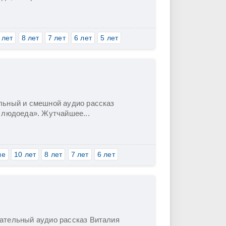
 лет
8 лет
7 лет
6 лет
5 лет
льный и смешной аудио рассказ
 людоеда». Жутчайшее...
ые
10 лет
8 лет
7 лет
6 лет
ательный аудио рассказ Виталия