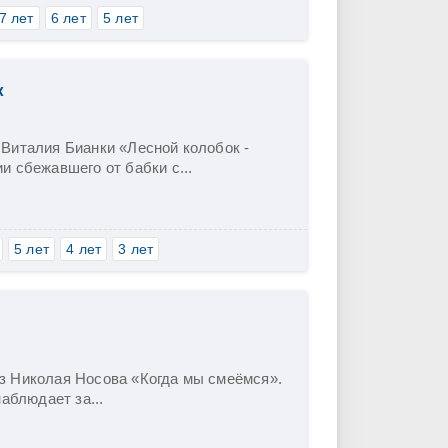
7 лет
6 лет
5 лет
к
Виталия Бианки «Лесной колобок -
и сбежавшего от бабки с...
5 лет
4 лет
3 лет
з Николая Носова «Когда мы смеёмся».
аблюдает за...