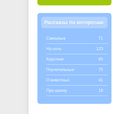
Рассказы по интересам:
Смешные
71
На ночь
123
Короткие
95
Поучительные
75
О животных
41
Про школу
19