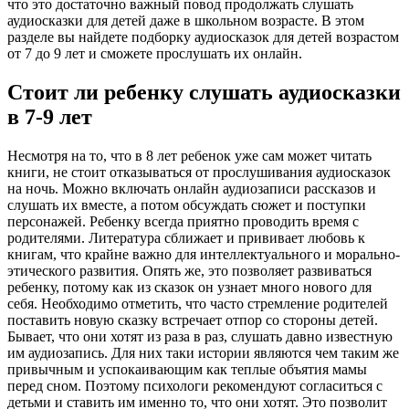
что это достаточно важный повод продолжать слушать
аудиосказки для детей даже в школьном возрасте. В этом
разделе вы найдете подборку аудиосказок для детей возрастом
от 7 до 9 лет и сможете прослушать их онлайн.
Стоит ли ребенку слушать аудиосказки
в 7-9 лет
Несмотря на то, что в 8 лет ребенок уже сам может читать
книги, не стоит отказываться от прослушивания аудиосказок
на ночь. Можно включать онлайн аудиозаписи рассказов и
слушать их вместе, а потом обсуждать сюжет и поступки
персонажей. Ребенку всегда приятно проводить время с
родителями. Литература сближает и прививает любовь к
книгам, что крайне важно для интеллектуального и морально-
этического развития. Опять же, это позволяет развиваться
ребенку, потому как из сказок он узнает много нового для
себя. Необходимо отметить, что часто стремление родителей
поставить новую сказку встречает отпор со стороны детей.
Бывает, что они хотят из раза в раз, слушать давно известную
им аудиозапись. Для них таки истории являются чем таким же
привычным и успокаивающим как теплые объятия мамы
перед сном. Поэтому психологи рекомендуют согласиться с
детьми и ставить им именно то, что они хотят. Это позволит