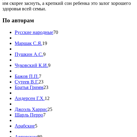
им скорее заснуть, а крепкий сон ребенка это залог хорошего
здоровья всей семьи.
По авторам
Русские народные
70
Маршак С.Я.
19
Пушкин А.С.
9
Чуковский К.И.
9
Бажов П.П.
7
Сутеев В.Г.
23
Братья Гримм
23
Андерсен Г.Х.
12
Джоэль Харрис
25
Шарль Перро
7
Арабские
5
Авторские
80