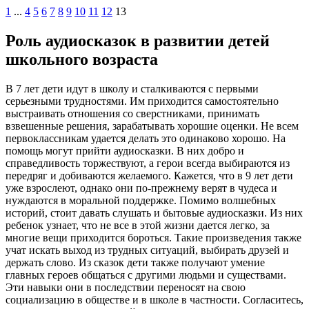
1
...
4
5
6
7
8
9
10
11
12
13
Роль аудиосказок в развитии детей
школьного возраста
В 7 лет дети идут в школу и сталкиваются с первыми
серьезными трудностями. Им приходится самостоятельно
выстраивать отношения со сверстниками, принимать
взвешенные решения, зарабатывать хорошие оценки. Не всем
первоклассникам удается делать это одинаково хорошо. На
помощь могут прийти аудиосказки. В них добро и
справедливость торжествуют, а герои всегда выбираются из
передряг и добиваются желаемого. Кажется, что в 9 лет дети
уже взрослеют, однако они по-прежнему верят в чудеса и
нуждаются в моральной поддержке. Помимо волшебных
историй, стоит давать слушать и бытовые аудиосказки. Из них
ребенок узнает, что не все в этой жизни дается легко, за
многие вещи приходится бороться. Такие произведения также
учат искать выход из трудных ситуаций, выбирать друзей и
держать слово. Из сказок дети также получают умение
главных героев общаться с другими людьми и существами.
Эти навыки они в последствии переносят на свою
социализацию в обществе и в школе в частности. Согласитесь,