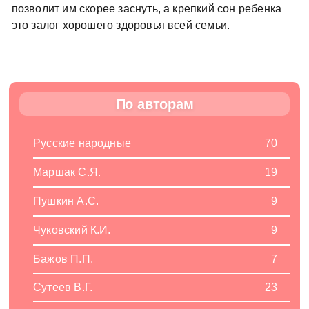
позволит им скорее заснуть, а крепкий сон ребенка
это залог хорошего здоровья всей семьи.
По авторам
Русские народные
70
Маршак С.Я.
19
Пушкин А.С.
9
Чуковский К.И.
9
Бажов П.П.
7
Сутеев В.Г.
23