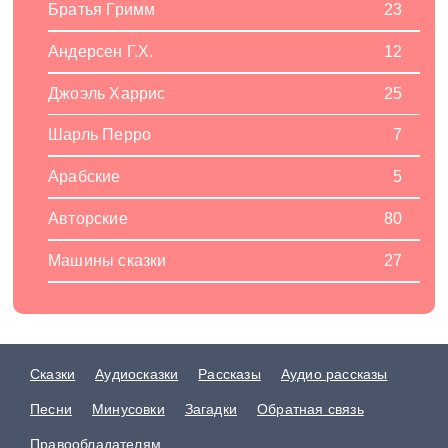
Братья Гримм
23
Андерсен Г.Х.
12
Джоэль Харрис
25
Шарль Перро
7
Арабские
5
Авторские
80
Машины сказки
27
Сказки
Аудиосказки
Рассказы
Аудио рассказы
Песни
Минусовки
Загадки
Обратная связь
Правообладателям