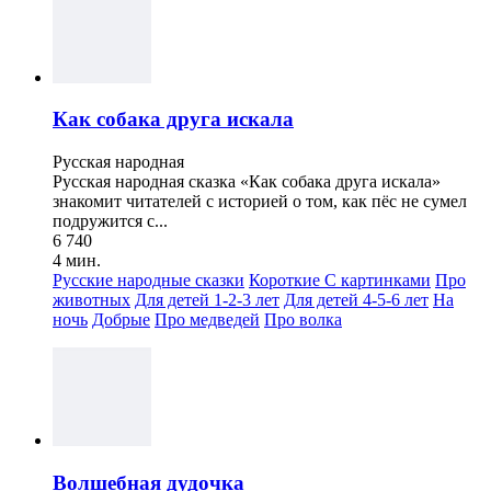
Как собака друга искала
Русская народная
Русская народная сказка «Как собака друга искала»
знакомит читателей с историей о том, как пёс не сумел
подружится с...
6 740
4 мин.
Русские народные сказки
Короткие
С картинками
Про
животных
Для детей 1-2-3 лет
Для детей 4-5-6 лет
На
ночь
Добрые
Про медведей
Про волка
Волшебная дудочка