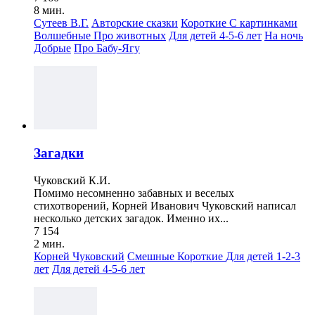
8 мин.
Сутеев В.Г.
Авторские сказки
Короткие
С картинками
Волшебные
Про животных
Для детей 4-5-6 лет
На ночь
Добрые
Про Бабу-Ягу
Загадки
Чуковский К.И.
Помимо несомненно забавных и веселых
стихотворений, Корней Иванович Чуковский написал
несколько детских загадок. Именно их...
7 154
2 мин.
Корней Чуковский
Смешные
Короткие
Для детей 1-2-3
лет
Для детей 4-5-6 лет