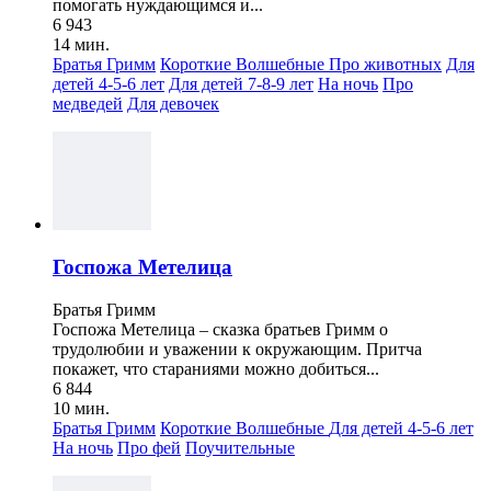
помогать нуждающимся и...
6 943
14 мин.
Братья Гримм
Короткие
Волшебные
Про животных
Для
детей 4-5-6 лет
Для детей 7-8-9 лет
На ночь
Про
медведей
Для девочек
Госпожа Метелица
Братья Гримм
Госпожа Метелица – сказка братьев Гримм о
трудолюбии и уважении к окружающим. Притча
покажет, что стараниями можно добиться...
6 844
10 мин.
Братья Гримм
Короткие
Волшебные
Для детей 4-5-6 лет
На ночь
Про фей
Поучительные