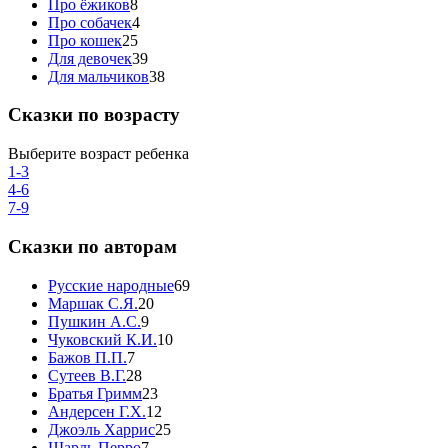
Про ёжиков
8
Про собачек
4
Про кошек
25
Для девочек
39
Для мальчиков
38
Сказки по возрасту
Выберите возраст ребенка
1-3
4-6
7-9
Сказки по авторам
Русские народные
69
Маршак С.Я.
20
Пушкин А.С.
9
Чуковский К.И.
10
Бажов П.П.
7
Сутеев В.Г.
28
Братья Гримм
23
Андерсен Г.Х.
12
Джоэль Харрис
25
Шарль Перро
7