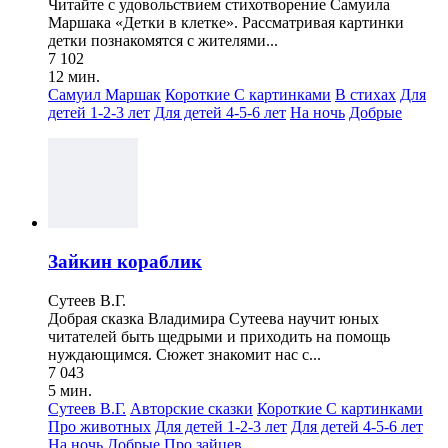
Читайте с удовольствием стихотворение Самуила
Маршака «Детки в клетке». Рассматривая картинки
детки познакомятся с жителями...
7 102
12 мин.
Самуил Маршак
Короткие
С картинками
В стихах
Для
детей 1-2-3 лет
Для детей 4-5-6 лет
На ночь
Добрые
Зайкин кораблик
Сутеев В.Г.
Добрая сказка Владимира Сутеева научит юных
читателей быть щедрыми и приходить на помощь
нуждающимся. Сюжет знакомит нас с...
7 043
5 мин.
Сутеев В.Г.
Авторские сказки
Короткие
С картинками
Про животных
Для детей 1-2-3 лет
Для детей 4-5-6 лет
На ночь
Добрые
Про зайцев