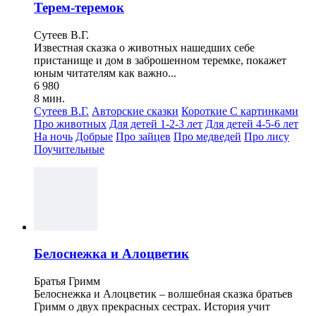
Терем-теремок
Сутеев В.Г.
Известная сказка о животных нашедших себе
пристанище и дом в заброшенном теремке, покажет
юным читателям как важно...
6 980
8 мин.
Сутеев В.Г.
Авторские сказки
Короткие
С картинками
Про животных
Для детей 1-2-3 лет
Для детей 4-5-6 лет
На ночь
Добрые
Про зайцев
Про медведей
Про лису
Поучительные
Белоснежка и Алоцветик
Братья Гримм
Белоснежка и Алоцветик – волшебная сказка братьев
Гримм о двух прекрасных сестрах. История учит