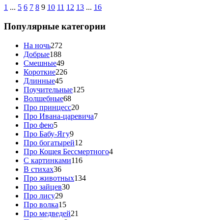
1
...
5
6
7
8
9
10
11
12
13
...
16
Популярные категории
На ночь
272
Добрые
188
Смешные
49
Короткие
226
Длинные
45
Поучительные
125
Волшебные
68
Про принцесс
20
Про Ивана-царевича
7
Про фею
5
Про Бабу-Ягу
9
Про богатырей
12
Про Кощея Бессмертного
4
С картинками
116
В стихах
36
Про животных
134
Про зайцев
30
Про лису
29
Про волка
15
Про медведей
21