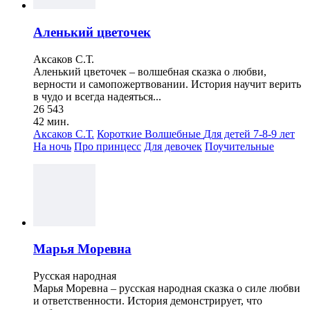
Аленький цветочек
Аксаков С.Т.
Аленький цветочек – волшебная сказка о любви,
верности и самопожертвовании. История научит верить
в чудо и всегда надеяться...
26 543
42 мин.
Аксаков С.Т.
Короткие
Волшебные
Для детей 7-8-9 лет
На ночь
Про принцесс
Для девочек
Поучительные
Марья Моревна
Русская народная
Марья Моревна – русская народная сказка о силе любви
и ответственности. История демонстрирует, что