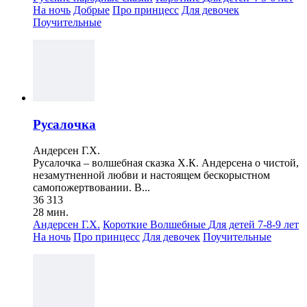
На ночь
Добрые
Про принцесс
Для девочек
Поучительные
Русалочка
Андерсен Г.Х.
Русалочка – волшебная сказка Х.К. Андерсена о чистой,
незамутненной любви и настоящем бескорыстном
самопожертвовании. В...
36 313
28 мин.
Андерсен Г.Х.
Короткие
Волшебные
Для детей 7-8-9 лет
На ночь
Про принцесс
Для девочек
Поучительные