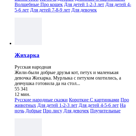
Волшебные
Про кошек
Для детей 1-2-3 лет
Для детей 4-
5-6 лет
Для детей 7-8-9 лет
Для девочек
Жихарка
Русская народная
Жили-были добрые друзья кот, петух и маленькая
девочка Жихарка. Мурлыка с петухом охотились, а
девчушка готовила да на стол...
55 341
12 мин.
Русские народные сказки
Короткие
С картинками
Про
животных
Для детей 1-2-3 лет
Для детей 4-5-6 лет
На
ночь
Добрые
Про лису
Для девочек
Поучительные