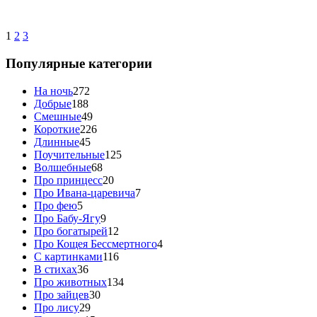
1
2
3
Популярные категории
На ночь
272
Добрые
188
Смешные
49
Короткие
226
Длинные
45
Поучительные
125
Волшебные
68
Про принцесс
20
Про Ивана-царевича
7
Про фею
5
Про Бабу-Ягу
9
Про богатырей
12
Про Кощея Бессмертного
4
С картинками
116
В стихах
36
Про животных
134
Про зайцев
30
Про лису
29