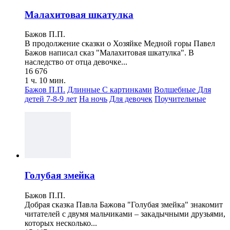
Малахитовая шкатулка
Бажов П.П.
В продолжение сказки о Хозяйке Медной горы Павел
Бажов написал сказ "Малахитовая шкатулка". В
наследство от отца девочке...
16 676
1 ч. 10 мин.
Бажов П.П.
Длинные
С картинками
Волшебные
Для
детей 7-8-9 лет
На ночь
Для девочек
Поучительные
Голубая змейка
Бажов П.П.
Добрая сказка Павла Бажова "Голубая змейка" знакомит
читателей с двумя мальчиками – закадычными друзьями,
которых несколько...