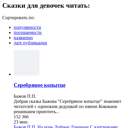
Сказки для девочек читать:
Сортировать по:
популярности
посещаемости
названию
дате публикации
Серебряное копытце
Бажов П.П.
Добрая сказка Бажова "Серебряное копытце" знакомит
читателей с одиноким дедушкой по имени Кокованя
решившим приютить...
152 366
23 мин.
Бажов П.П.
На ночь
Добрые
Длинные
С картинками