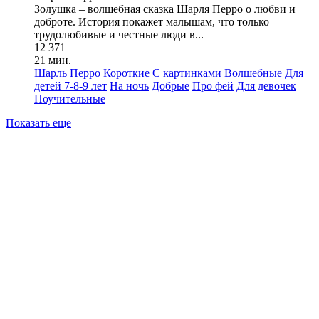
Золушка – волшебная сказка Шарля Перро о любви и
доброте. История покажет малышам, что только
трудолюбивые и честные люди в...
12 371
21 мин.
Шарль Перро
Короткие
С картинками
Волшебные
Для
детей 7-8-9 лет
На ночь
Добрые
Про фей
Для девочек
Поучительные
Показать еще