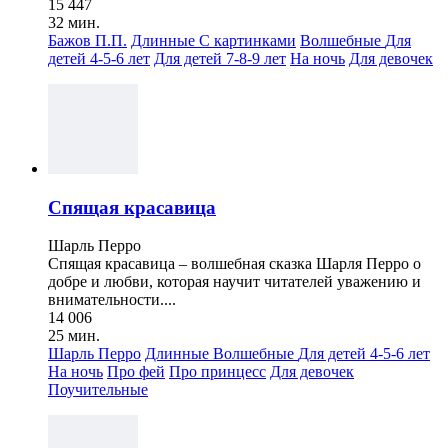
15 447
32 мин.
Бажов П.П.
Длинные
С картинками
Волшебные
Для
детей 4-5-6 лет
Для детей 7-8-9 лет
На ночь
Для девочек
Спящая красавица
Шарль Перро
Спящая красавица – волшебная сказка Шарля Перро о
добре и любви, которая научит читателей уважению и
внимательности....
14 006
25 мин.
Шарль Перро
Длинные
Волшебные
Для детей 4-5-6 лет
На ночь
Про фей
Про принцесс
Для девочек
Поучительные