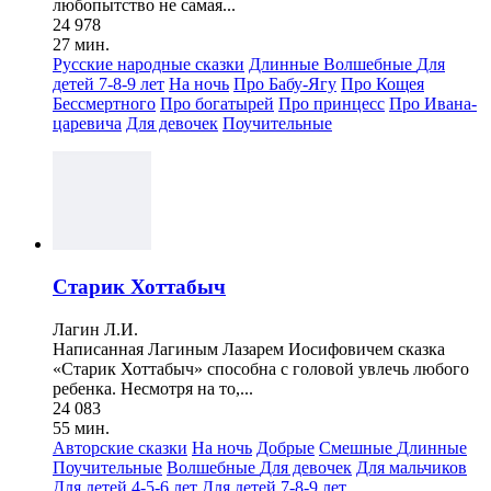
любопытство не самая...
24 978
27 мин.
Русские народные сказки
Длинные
Волшебные
Для
детей 7-8-9 лет
На ночь
Про Бабу-Ягу
Про Кощея
Бессмертного
Про богатырей
Про принцесс
Про Ивана-
царевича
Для девочек
Поучительные
Старик Хоттабыч
Лагин Л.И.
Написанная Лагиным Лазарем Иосифовичем сказка
«Старик Хоттабыч» способна с головой увлечь любого
ребенка. Несмотря на то,...
24 083
55 мин.
Авторские сказки
На ночь
Добрые
Смешные
Длинные
Поучительные
Волшебные
Для девочек
Для мальчиков
Для детей 4-5-6 лет
Для детей 7-8-9 лет