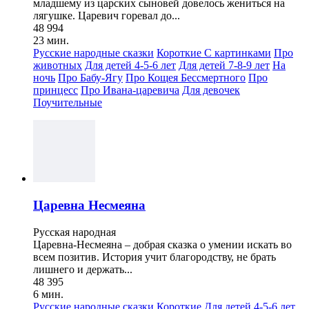
младшему из царских сыновей довелось жениться на
лягушке. Царевич горевал до...
48 994
23 мин.
Русские народные сказки
Короткие
С картинками
Про
животных
Для детей 4-5-6 лет
Для детей 7-8-9 лет
На
ночь
Про Бабу-Ягу
Про Кощея Бессмертного
Про
принцесс
Про Ивана-царевича
Для девочек
Поучительные
Царевна Несмеяна
Русская народная
Царевна-Несмеяна – добрая сказка о умении искать во
всем позитив. История учит благородству, не брать
лишнего и держать...
48 395
6 мин.
Русские народные сказки
Короткие
Для детей 4-5-6 лет