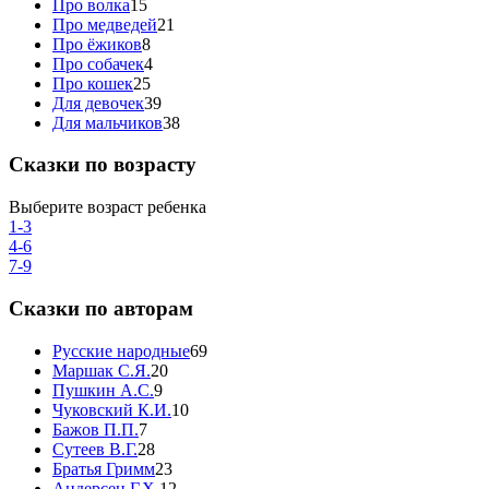
Про волка
15
Про медведей
21
Про ёжиков
8
Про собачек
4
Про кошек
25
Для девочек
39
Для мальчиков
38
Сказки по возрасту
Выберите возраст ребенка
1-3
4-6
7-9
Сказки по авторам
Русские народные
69
Маршак С.Я.
20
Пушкин А.С.
9
Чуковский К.И.
10
Бажов П.П.
7
Сутеев В.Г.
28
Братья Гримм
23
Андерсен Г.Х.
12