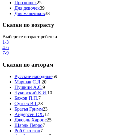
Про кошек
25
Для девочек
39
Для мальчиков
38
Сказки по возрасту
Выберите возраст ребенка
1-3
4-6
7-9
Сказки по авторам
Русские народные
69
Маршак С.Я.
20
Пушкин А.С.
9
Чуковский К.И.
10
Бажов П.П.
7
Сутеев В.Г.
28
Братья Гримм
23
Андерсен Г.Х.
12
Джоэль Харрис
25
Шарль Перро
7
Роб Скоттон
7