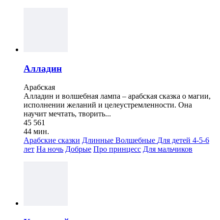
Алладин
Арабская
Алладин и волшебная лампа – арабская сказка о магии,
исполнении желаний и целеустремленности. Она
научит мечтать, творить...
45 561
44 мин.
Арабские сказки
Длинные
Волшебные
Для детей 4-5-6
лет
На ночь
Добрые
Про принцесс
Для мальчиков