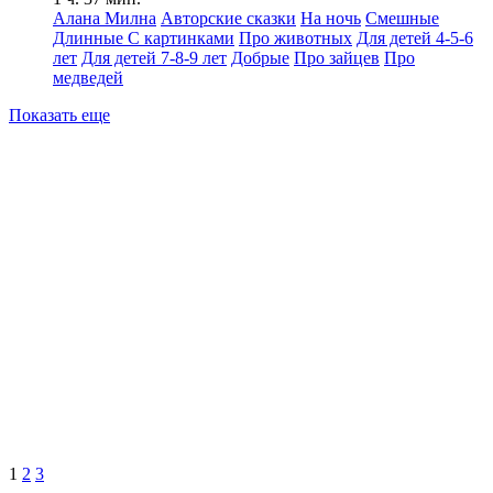
Алана Милна
Авторские сказки
На ночь
Смешные
Длинные
С картинками
Про животных
Для детей 4-5-6
лет
Для детей 7-8-9 лет
Добрые
Про зайцев
Про
медведей
Показать еще
1
2
3