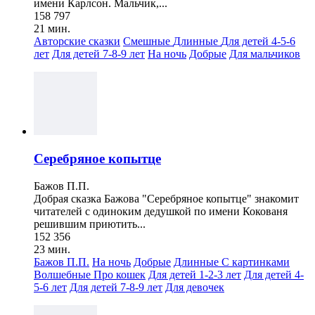
имени Карлсон. Мальчик,...
158 797
21 мин.
Авторские сказки
Смешные
Длинные
Для детей 4-5-6
лет
Для детей 7-8-9 лет
На ночь
Добрые
Для мальчиков
Серебряное копытце
Бажов П.П.
Добрая сказка Бажова "Серебряное копытце" знакомит
читателей с одиноким дедушкой по имени Кокованя
решившим приютить...
152 356
23 мин.
Бажов П.П.
На ночь
Добрые
Длинные
С картинками
Волшебные
Про кошек
Для детей 1-2-3 лет
Для детей 4-
5-6 лет
Для детей 7-8-9 лет
Для девочек