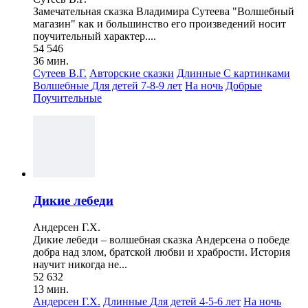
Замечательная сказка Владимира Сутеева "Волшебный
магазин" как и большинство его произведений носит
поучительный характер....
54 546
36 мин.
Сутеев В.Г.
Авторские сказки
Длинные
С картинками
Волшебные
Для детей 7-8-9 лет
На ночь
Добрые
Поучительные
Дикие лебеди
Андерсен Г.Х.
Дикие лебеди – волшебная сказка Андерсена о победе
добра над злом, братской любви и храбрости. История
научит никогда не...
52 632
13 мин.
Андерсен Г.Х.
Длинные
Для детей 4-5-6 лет
На ночь