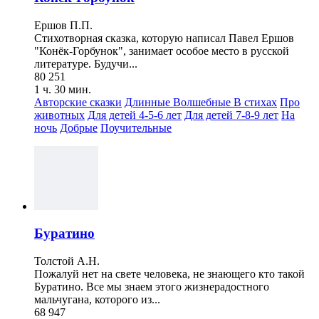
Ершов П.П.
Стихотворная сказка, которую написал Павел Ершов
"Конёк-Горбунок", занимает особое место в русской
литературе. Будучи...
80 251
1 ч. 30 мин.
Авторские сказки
Длинные
Волшебные
В стихах
Про
животных
Для детей 4-5-6 лет
Для детей 7-8-9 лет
На
ночь
Добрые
Поучительные
Буратино
Толстой А.Н.
Пожалуй нет на свете человека, не знающего кто такой
Буратино. Все мы знаем этого жизнерадостного
мальчугана, которого из...
68 947