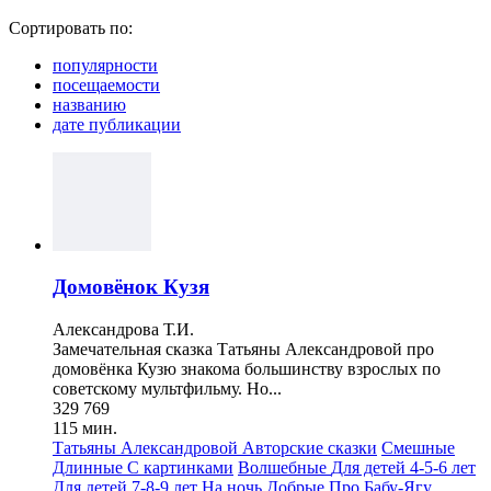
Сортировать по:
популярности
посещаемости
названию
дате публикации
Домовёнок Кузя
Александрова Т.И.
Замечательная сказка Татьяны Александровой про
домовёнка Кузю знакома большинству взрослых по
советскому мультфильму. Но...
329 769
115 мин.
Татьяны Александровой
Авторские сказки
Смешные
Длинные
С картинками
Волшебные
Для детей 4-5-6 лет
Для детей 7-8-9 лет
На ночь
Добрые
Про Бабу-Ягу