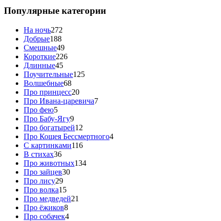
Популярные категории
На ночь
272
Добрые
188
Смешные
49
Короткие
226
Длинные
45
Поучительные
125
Волшебные
68
Про принцесс
20
Про Ивана-царевича
7
Про фею
5
Про Бабу-Ягу
9
Про богатырей
12
Про Кощея Бессмертного
4
С картинками
116
В стихах
36
Про животных
134
Про зайцев
30
Про лису
29
Про волка
15
Про медведей
21
Про ёжиков
8
Про собачек
4