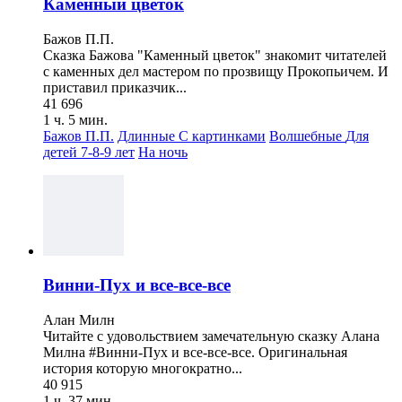
Каменный цветок
Бажов П.П.
Сказка Бажова "Каменный цветок" знакомит читателей
с каменных дел мастером по прозвищу Прокопьичем. И
приставил приказчик...
41 696
1 ч. 5 мин.
Бажов П.П.
Длинные
С картинками
Волшебные
Для
детей 7-8-9 лет
На ночь
Винни-Пух и все-все-все
Алан Милн
Читайте с удовольствием замечательную сказку Алана
Милна #Винни-Пух и все-все-все. Оригинальная
история которую многократно...
40 915
1 ч. 37 мин.