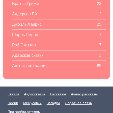
Братья Гримм
23
Андерсен Г.Х.
12
Джоэль Харрис
25
Шарль Перро
7
Роб Скоттон
7
Арабские сказки
3
Авторские сказки
85
Сказки
Аудиосказки
Рассказы
Аудио рассказы
Песни
Минусовки
Загадки
Обратная связь
Правообладателям