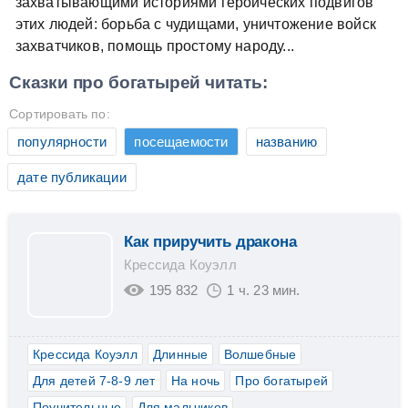
захватывающими историями героических подвигов
этих людей: борьба с чудищами, уничтожение войск
захватчиков, помощь простому народу...
Сказки про богатырей читать:
Сортировать по:
популярности
посещаемости
названию
дате публикации
Как приручить дракона
Крессида Коуэлл
195 832
1 ч. 23 мин.
Крессида Коуэлл
Длинные
Волшебные
Для детей 7-8-9 лет
На ночь
Про богатырей
Поучительные
Для мальчиков