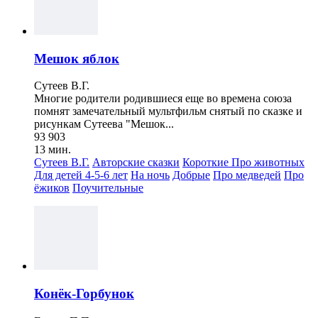
Мешок яблок
Сутеев В.Г.
Многие родители родившиеся еще во времена союза
помнят замечательный мультфильм снятый по сказке и
рисункам Сутеева "Мешок...
93 903
13 мин.
Сутеев В.Г.
Авторские сказки
Короткие
Про животных
Для детей 4-5-6 лет
На ночь
Добрые
Про медведей
Про
ёжиков
Поучительные
Конёк-Горбунок