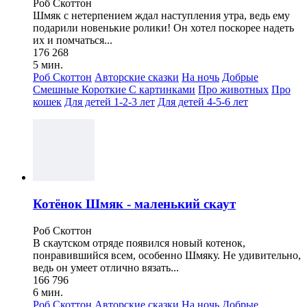
Роб Скоттон
Шмяк с нетерпением ждал наступления утра, ведь ему
подарили новенькие ролики! Он хотел поскорее надеть
их и помчаться...
176 268
5 мин.
Роб Скоттон
Авторские сказки
На ночь
Добрые
Смешные
Короткие
С картинками
Про животных
Про
кошек
Для детей 1-2-3 лет
Для детей 4-5-6 лет
Котёнок Шмяк - маленький скаут
Роб Скоттон
В скаутском отряде появился новый котенок,
понравившийся всем, особенно Шмяку. Не удивительно,
ведь он умеет отлично вязать...
166 796
6 мин.
Роб Скоттон
Авторские сказки
На ночь
Добрые