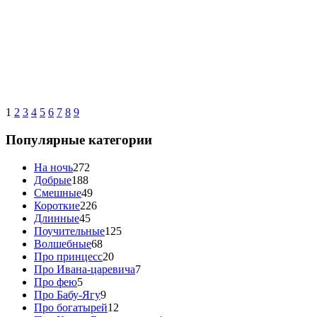
1
2
3
4
5
6
7
8
9
Популярные категории
На ночь
272
Добрые
188
Смешные
49
Короткие
226
Длинные
45
Поучительные
125
Волшебные
68
Про принцесс
20
Про Ивана-царевича
7
Про фею
5
Про Бабу-Ягу
9
Про богатырей
12