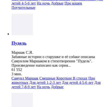
детей 4-5-6 лет
На ночь
Добрые
Про кошек
Поучительные
Пудель
Маршак С.Я.
Забавные истории о старушке и её собаке описаны
Самуилом Маршаком в стихотворении "Пудель".
Произведение написано как серия...
61 552
3 мин.
Самуил Маршак
Смешные
Короткие
В стихах
Про
животных
Для детей 1-2-3 лет
Для детей 4-5-6 лет
Для
детей 7-8-9 лет
На ночь
Добрые