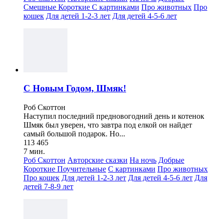
Смешные
Короткие
С картинками
Про животных
Про
кошек
Для детей 1-2-3 лет
Для детей 4-5-6 лет
С Новым Годом, Шмяк!
Роб Скоттон
Наступил последний предновогодний день и котенок
Шмяк был уверен, что завтра под елкой он найдет
самый большой подарок. Но...
113 465
7 мин.
Роб Скоттон
Авторские сказки
На ночь
Добрые
Короткие
Поучительные
С картинками
Про животных
Про кошек
Для детей 1-2-3 лет
Для детей 4-5-6 лет
Для
детей 7-8-9 лет