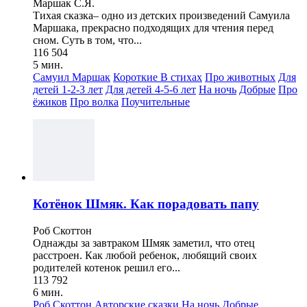
Маршак С.Я.
Тихая сказка– одно из детских произведений Самуила
Маршака, прекрасно подходящих для чтения перед
сном. Суть в том, что...
116 504
5 мин.
Самуил Маршак
Короткие
В стихах
Про животных
Для
детей 1-2-3 лет
Для детей 4-5-6 лет
На ночь
Добрые
Про
ёжиков
Про волка
Поучительные
Котёнок Шмяк. Как порадовать папу
Роб Скоттон
Однажды за завтраком Шмяк заметил, что отец
расстроен. Как любой ребенок, любящий своих
родителей котенок решил его...
113 792
6 мин.
Роб Скоттон
Авторские сказки
На ночь
Добрые