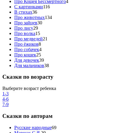
Про Кощея Бессмертного
4
С картинками
116
В стихах
36
Про животных
134
Про зайцев
30
Про лису
29
Про волка
15
Про медведей
21
Про ёжиков
8
Про собачек
4
Про кошек
25
Для девочек
39
Для мальчиков
38
Сказки по возрасту
Выберите возраст ребенка
1-3
4-6
7-9
Сказки по авторам
Русские народные
69
Маршак С.Я.
20