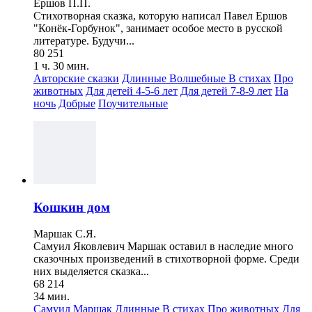
Ершов П.П.
Стихотворная сказка, которую написал Павел Ершов
"Конёк-Горбунок", занимает особое место в русской
литературе. Будучи...
80 251
1 ч. 30 мин.
Авторские сказки
Длинные
Волшебные
В стихах
Про
животных
Для детей 4-5-6 лет
Для детей 7-8-9 лет
На
ночь
Добрые
Поучительные
Кошкин дом
Маршак С.Я.
Самуил Яковлевич Маршак оставил в наследие много
сказочных произведений в стихотворной форме. Среди
них выделяется сказка...
68 214
34 мин.
Самуил Маршак
Длинные
В стихах
Про животных
Для