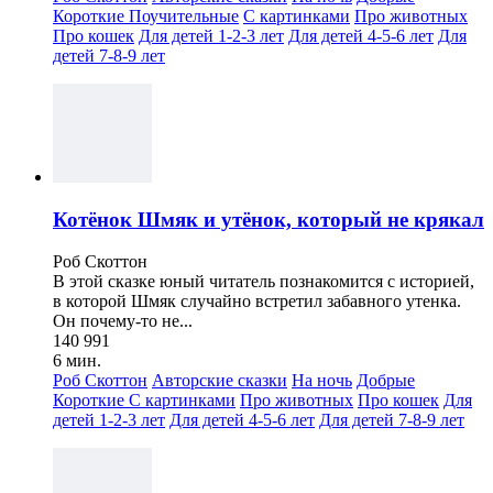
Короткие
Поучительные
С картинками
Про животных
Про кошек
Для детей 1-2-3 лет
Для детей 4-5-6 лет
Для
детей 7-8-9 лет
Котёнок Шмяк и утёнок, который не крякал
Роб Скоттон
В этой сказке юный читатель познакомится с историей,
в которой Шмяк случайно встретил забавного утенка.
Он почему-то не...
140 991
6 мин.
Роб Скоттон
Авторские сказки
На ночь
Добрые
Короткие
С картинками
Про животных
Про кошек
Для
детей 1-2-3 лет
Для детей 4-5-6 лет
Для детей 7-8-9 лет