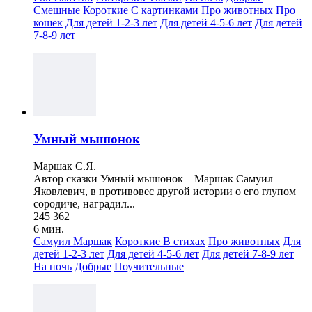
Смешные
Короткие
С картинками
Про животных
Про
кошек
Для детей 1-2-3 лет
Для детей 4-5-6 лет
Для детей
7-8-9 лет
Умный мышонок
Маршак С.Я.
Автор сказки Умный мышонок – Маршак Самуил
Яковлевич, в противовес другой истории о его глупом
сородиче, наградил...
245 362
6 мин.
Самуил Маршак
Короткие
В стихах
Про животных
Для
детей 1-2-3 лет
Для детей 4-5-6 лет
Для детей 7-8-9 лет
На ночь
Добрые
Поучительные