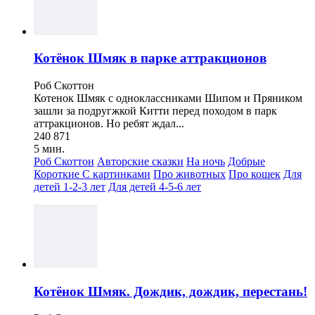
Котёнок Шмяк в парке аттракционов
Роб Скоттон
Котенок Шмяк с одноклассниками Шипом и Пряником
зашли за подругжкой Китти перед походом в парк
аттракционов. Но ребят ждал...
240 871
5 мин.
Роб Скоттон
Авторские сказки
На ночь
Добрые
Короткие
С картинками
Про животных
Про кошек
Для
детей 1-2-3 лет
Для детей 4-5-6 лет
Котёнок Шмяк. Дождик, дождик, перестань!