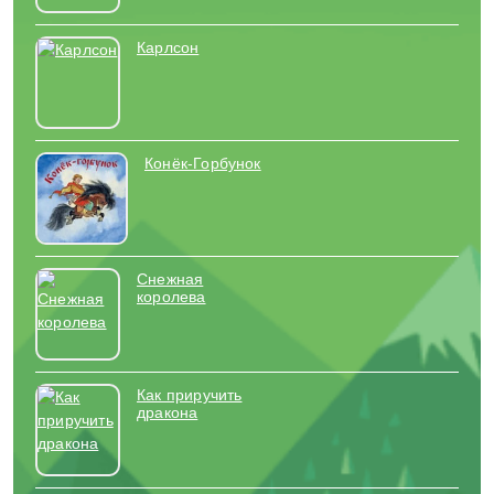
Карлсон
Конёк-Горбунок
Снежная
королева
Как приручить
дракона