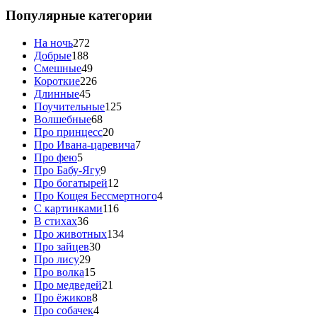
Популярные категории
На ночь
272
Добрые
188
Смешные
49
Короткие
226
Длинные
45
Поучительные
125
Волшебные
68
Про принцесс
20
Про Ивана-царевича
7
Про фею
5
Про Бабу-Ягу
9
Про богатырей
12
Про Кощея Бессмертного
4
С картинками
116
В стихах
36
Про животных
134
Про зайцев
30
Про лису
29
Про волка
15
Про медведей
21
Про ёжиков
8
Про собачек
4