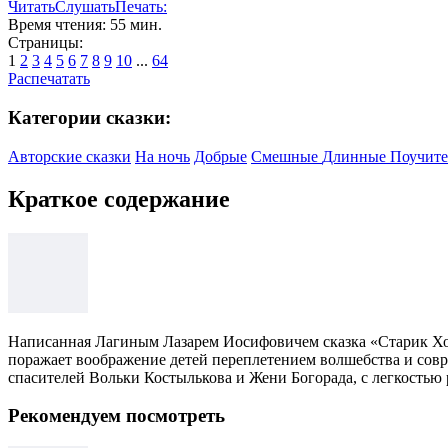
Читать
Слушать
Печать:
Время чтения: 55 мин.
Страницы:
1
2
3
4
5
6
7
8
9
10
...
64
Распечатать
Категории сказки:
Авторские сказки
На ночь
Добрые
Смешные
Длинные
Поучит
Краткое содержание
Написанная Лагиным Лазарем Иосифовичем сказка «Старик Хотта
поражает воображение детей переплетением волшебства и сов
спасителей Вольки Костылькова и Жени Богорада, с легкостью р
Рекомендуем посмотреть