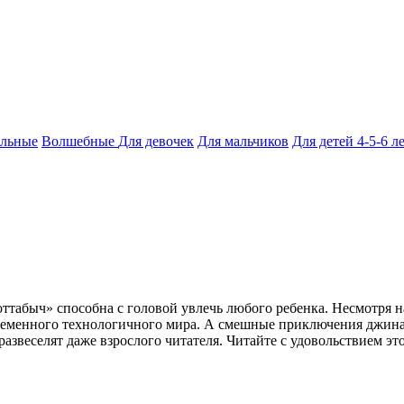
ельные
Волшебные
Для девочек
Для мальчиков
Для детей 4-5-6 л
быч» способна с головой увлечь любого ребенка. Несмотря на т
ременного технологичного мира. А смешные приключения джина 
азвеселят даже взрослого читателя. Читайте с удовольствием эт