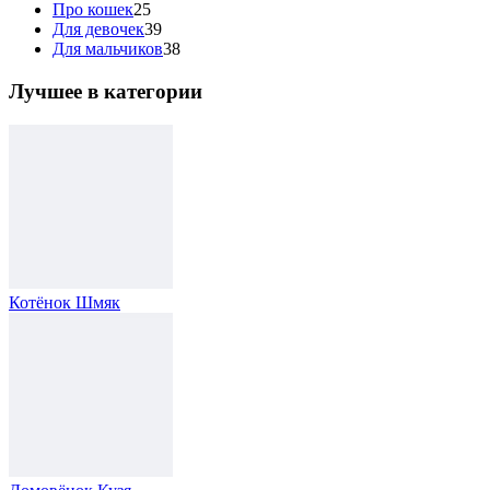
Про кошек
25
Для девочек
39
Для мальчиков
38
Лучшее в категории
Котёнок Шмяк