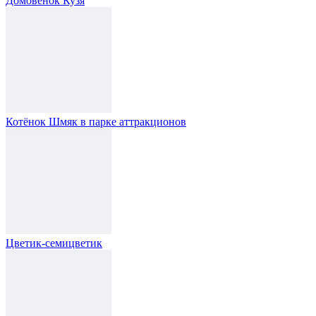
Домовёнок Кузя
Котёнок Шмяк в парке аттракционов
Цветик-семицветик