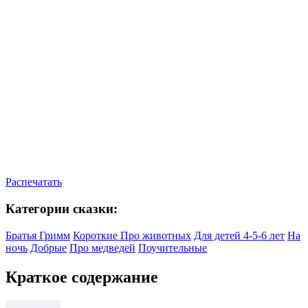
Распечатать
Категории сказки:
Братья Гримм
Короткие
Про животных
Для детей 4-5-6 лет
На
ночь
Добрые
Про медведей
Поучительные
Краткое содержание