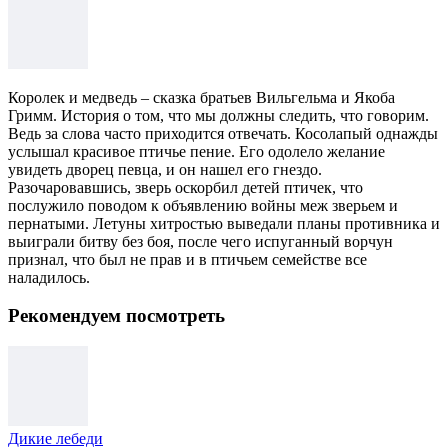
Королек и медведь – сказка братьев Вильгельма и Якоба
Гримм. История о том, что мы должны следить, что говорим.
Ведь за слова часто приходится отвечать. Косолапый однажды
услышал красивое птичье пение. Его одолело желание
увидеть дворец певца, и он нашел его гнездо.
Разочаровавшись, зверь оскорбил детей птичек, что
послужило поводом к объявлению войны меж зверьем и
пернатыми. Летуны хитростью выведали планы противника и
выиграли битву без боя, после чего испуганный ворчун
признал, что был не прав и в птичьем семействе все
наладилось.
Рекомендуем посмотреть
Дикие лебеди