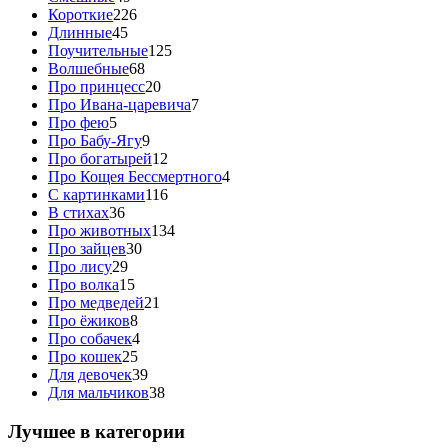
Короткие
226
Длинные
45
Поучительные
125
Волшебные
68
Про принцесс
20
Про Ивана-царевича
7
Про фею
5
Про Бабу-Ягу
9
Про богатырей
12
Про Кощея Бессмертного
4
С картинками
116
В стихах
36
Про животных
134
Про зайцев
30
Про лису
29
Про волка
15
Про медведей
21
Про ёжиков
8
Про собачек
4
Про кошек
25
Для девочек
39
Для мальчиков
38
Лучшее в категории