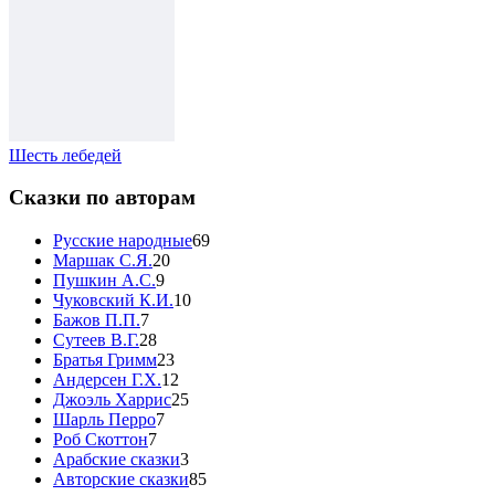
Шесть лебедей
Сказки по авторам
Русские народные
69
Маршак С.Я.
20
Пушкин А.С.
9
Чуковский К.И.
10
Бажов П.П.
7
Сутеев В.Г.
28
Братья Гримм
23
Андерсен Г.Х.
12
Джоэль Харрис
25
Шарль Перро
7
Роб Скоттон
7
Арабские сказки
3
Авторские сказки
85