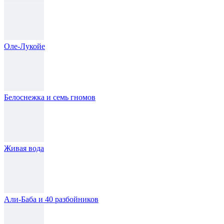
Оле-Лукойе
Белоснежка и семь гномов
Живая вода
Али-Баба и 40 разбойников