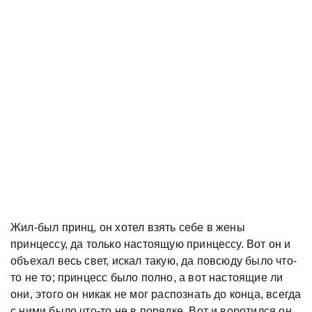
Жил-был принц, он хотел взять себе в жены
принцессу, да только настоящую принцессу. Вот он и
объехал весь свет, искал такую, да повсюду было что-
то не то; принцесс было полно, а вот настоящие ли
они, этого он никак не мог распознать до конца, всегда
с ними было что-то не в порядке. Вот и воротился он