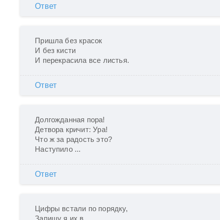
Ответ
Пришла без красок

И без кисти

И перекрасила все листья.
Ответ
Долгожданная пора!

Детвора кричит: Ура!

Что ж за радость это?

Наступило ...
Ответ
Цифры встали по порядку,

Запишу я их в ...