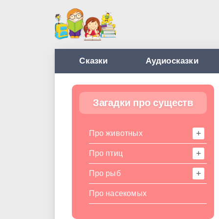
Сказки
Аудиосказки
Загадки про существ
Про животных
Про птиц
Про рыб
Про насекомых