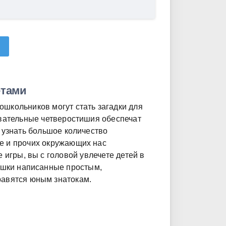
етами
школьников могут стать загадки для
авательные четверостишия обеспечат
у узнать большое количество
е и прочих окружающих нас
 игры, вы с головой увлечете детей в
тишки написанные простым,
равятся юным знатокам.