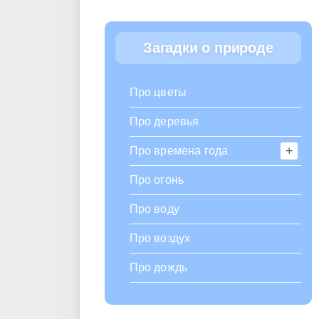
Загадки о природе
Про цветы
Про деревья
Про времена года
Про огонь
Про воду
Про воздух
Про дождь