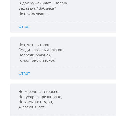
В дом чужой идет – залаю.

Задавака? Забияка?

Нет! Обычная ...
Ответ
Чок, чок, пятачок,

Сзади - розовый крючок,

Посреди бочонок,

Голос тонок, звонок.
Ответ
Не король, а в короне,

Не гусар, а при шпорах,

На часы не глядит,

А время знает.