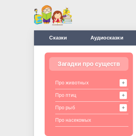
Сказки
Аудиосказки
Загадки про существ
Про животных
Про птиц
Про рыб
Про насекомых