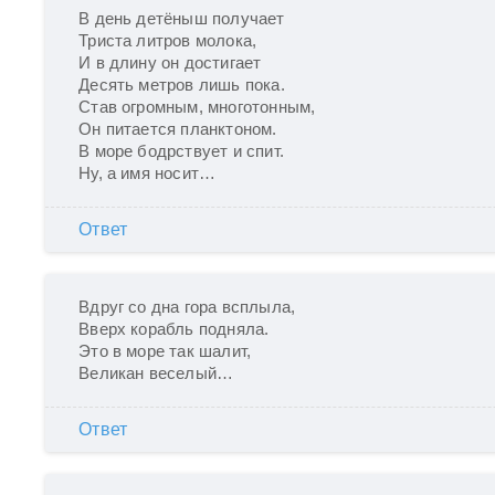
В день детёныш получает

Триста литров молока,

И в длину он достигает

Десять метров лишь пока.

Став огромным, многотонным,

Он питается планктоном.

В море бодрствует и спит.

Ну, а имя носит…
Ответ
Вдруг со дна гора всплыла,

Вверх корабль подняла.

Это в море так шалит,

Великан веселый…
Ответ