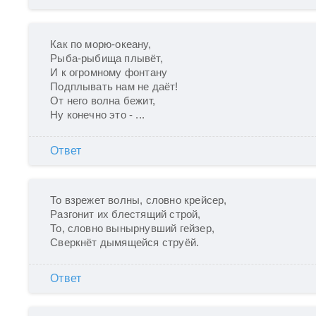
Как по морю-океану,

Рыба-рыбища плывёт,

И к огромному фонтану

Подплывать нам не даёт!

От него волна бежит,

Ну конечно это - ...
Ответ
То взрежет волны, словно крейсер,

Разгонит их блестящий строй,

То, словно вынырнувший гейзер,

Сверкнёт дымящейся струёй.
Ответ