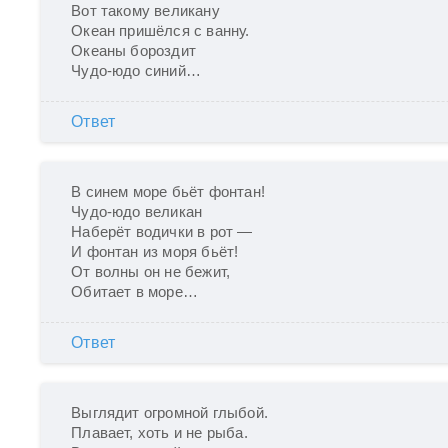
Вот такому великану

Океан пришёлся с ванну.

Океаны бороздит

Чудо-юдо синий… 
Ответ
В синем море бьёт фонтан!

Чудо-юдо великан

Наберёт водички в рот —

И фонтан из моря бьёт!

От волны он не бежит,

Обитает в море…
Ответ
Выглядит огромной глыбой.

Плавает, хоть и не рыба.
