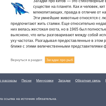
Загадки про китов — это стихотворные
существе на планете. Как и человек, кит
млекопитающих, правда в отличие от на
Эти умнейшие животные относятся с л
предпочитают жить стаями. Еще относительно недавн
них велась жестокая охота, но в 1965 был полност
выяснено, что киты разговаривают между собой исп
уху частотах. Разгадывая предоставленные в этом р
ближе с этими величественными представителями 
Вернуться в раздел:
Загадки про рыб
о рассказы
Песни
Минусовки
Загадки
Обратная связь
а ссылка на источник обязательна.