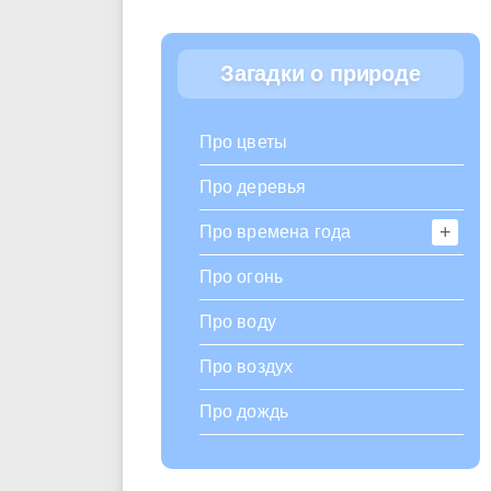
Загадки о природе
Про цветы
Про деревья
Про времена года
Про огонь
Про воду
Про воздух
Про дождь