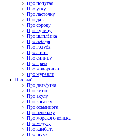
Про попугая
Про утку
Про ласточку
Про дятла
Про сороку
Про курицу
Про цыплёнка
Про лебедя
Про голубя
Про аиста
Про синицу
Про грача
Про жаворонка
Про журавля
Про рыб
Про дельфина
Про китов
Про акулу
Про касатку
Про осьминога
Про черепаху
Про морского конька
Про медузу
Про камбалу
Про щуку