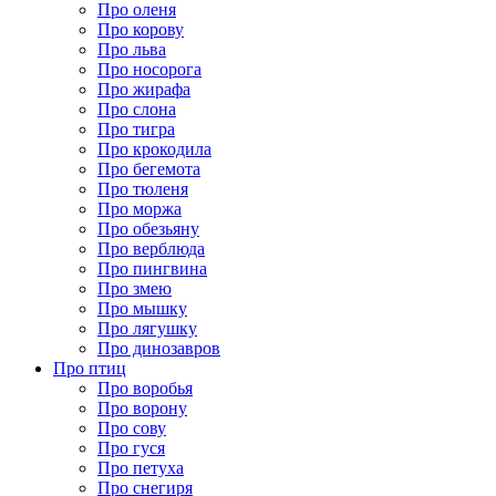
Про оленя
Про корову
Про льва
Про носорога
Про жирафа
Про слона
Про тигра
Про крокодила
Про бегемота
Про тюленя
Про моржа
Про обезьяну
Про верблюда
Про пингвина
Про змею
Про мышку
Про лягушку
Про динозавров
Про птиц
Про воробья
Про ворону
Про сову
Про гуся
Про петуха
Про снегиря