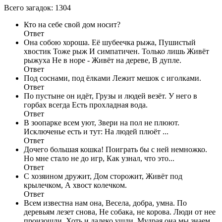
Всего загадок: 1304
Кто на себе свой дом носит?
Ответ
Она собою хороша. Её шубеечка рыжа, Пушистый
хвостик Тоже рыж И симпатичен. Только лишь Живёт
рыжуха Не в норе - Живёт на дереве, В дупле.
Ответ
Под соснами, под ёлками Лежит мешок с иголками.
Ответ
По пустыне он идёт, Грузы и людей везёт. У него в
горбах всегда Есть прохладная вода.
Ответ
В зоопарке всем уют, Звери на пол не плюют.
Исключенье есть и тут: На людей плюёт ...
Ответ
Дочего большая кошка! Поиграть бы с ней немножко.
Но мне стало не до игр, Как узнал, что это...
Ответ
С хозяином дружит, Дом сторожит, Живёт под
крылечком, А хвост колечком.
Ответ
Всем известна нам она, Весела, добра, умна. По
деревьям лезет снова, Не собака, не корова. Люди от нее
произошли, Хоть и далеко ушли. Мудрая она мы знаем,