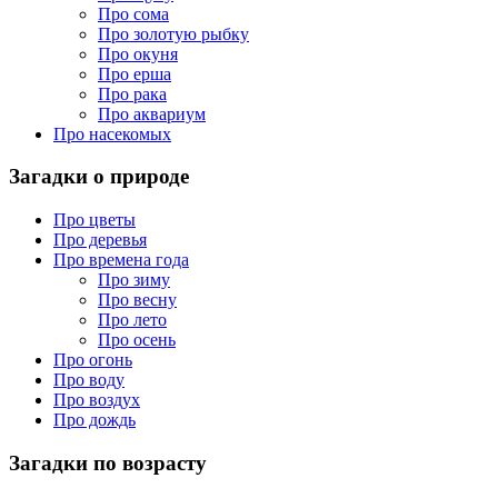
Про сома
Про золотую рыбку
Про окуня
Про ерша
Про рака
Про аквариум
Про насекомых
Загадки о природе
Про цветы
Про деревья
Про времена года
Про зиму
Про весну
Про лето
Про осень
Про огонь
Про воду
Про воздух
Про дождь
Загадки по возрасту