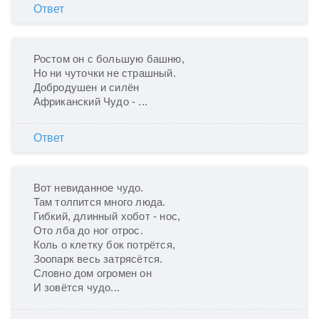
Ответ
Ростом он с большую башню,

Но ни чуточки не страшный.

Добродушен и силён

Африканский Чудо - ...
Ответ
Вот невиданное чудо.

Там толпится много люда.

Гибкий, длинный хобот - нос,

Ото лба до ног отрос.

Коль о клетку бок потрётся,

Зоопарк весь затрясётся.

Словно дом огромен он

И зовётся чудо...