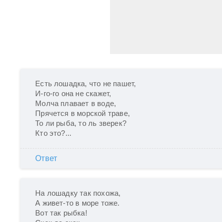
Есть лошадка, что не пашет,

И-го-го она не скажет,

Молча плавает в воде,

Прячется в морской траве,

То ли рыба, то ль зверек?

Кто это?...
Ответ
На лошадку так похожа,

А живет-то в море тоже.

Вот так рыбка!
