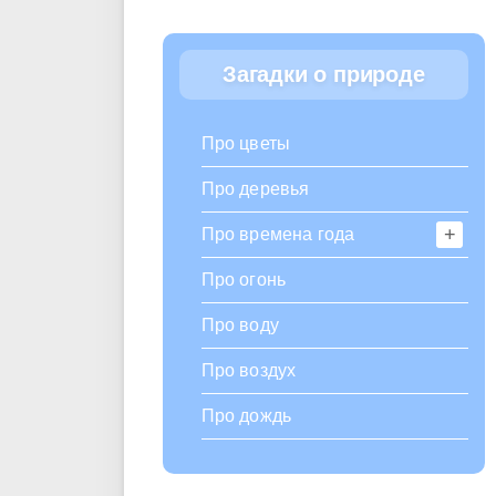
Загадки о природе
Про цветы
Про деревья
Про времена года
Про огонь
Про воду
Про воздух
Про дождь