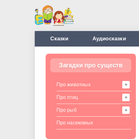
Сказки
Аудиосказки
Загадки про существ
Про животных
Про птиц
Про рыб
Про насекомых