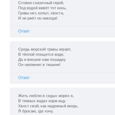
Словно сказочный герой,

Под водой живёт тот конь,

Гривы нет, копыт, хвоста,

И не ржёт он никогда!
Ответ
Средь морской травы играет,

В тёплой плещется воде,

Да и внешне нам лошадку

Он напомнит в тишине!
Ответ
Жить люблю в седых морях я,

В темных водах корм ищу.

Хвост свой, как надежный якорь,

Я бросаю, где хочу.