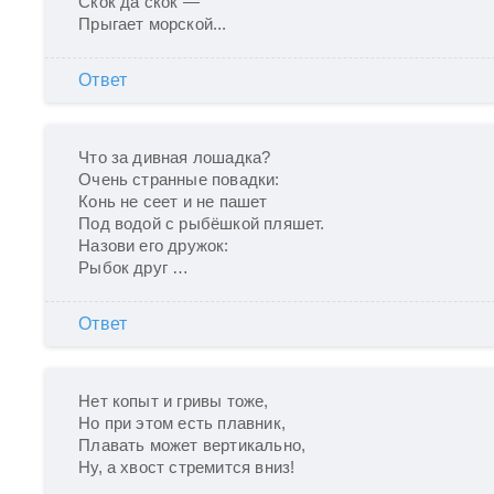
Скок да скок —

Прыгает морской...
Ответ
Что за дивная лошадка?

Очень странные повадки:

Конь не сеет и не пашет

Под водой с рыбёшкой пляшет.

Назови его дружок:

Рыбок друг …
Ответ
Нет копыт и гривы тоже,

Но при этом есть плавник,

Плавать может вертикально,

Ну, а хвост стремится вниз!