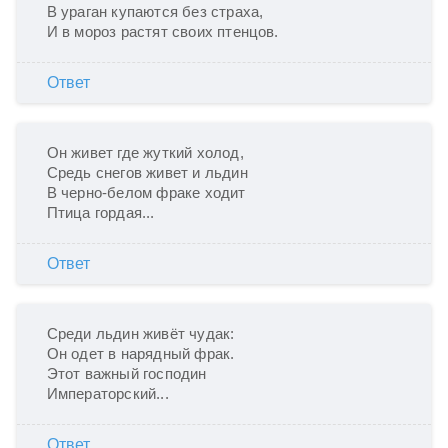
В ураган купаются без страха,

И в мороз растят своих птенцов. 
Ответ
Он живет где жуткий холод,

Средь снегов живет и льдин

В черно-белом фраке ходит

Птица гордая...
Ответ
Среди льдин живёт чудак:

Он одет в нарядный фрак.

Этот важный господин

Императорский...
Ответ