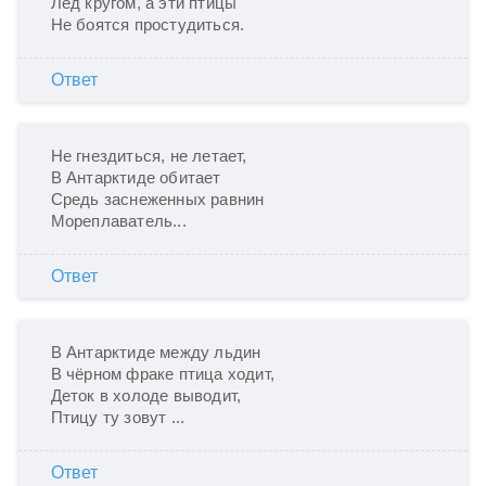
Лед кругом, а эти птицы

Не боятся простудиться. 
Ответ
Не гнездиться, не летает,

В Антарктиде обитает

Средь заснеженных равнин

Мореплаватель...
Ответ
В Антарктиде между льдин

В чёрном фраке птица ходит,

Деток в холоде выводит,

Птицу ту зовут ...
Ответ